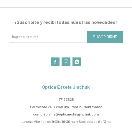
¡Suscribite y recibí todas nuestras novedades!
SUSCRIBIRME



Óptica Estela Jinchuk
2712 3525
Sarmiento 2494 esquina Franzini, Montevideo
compraonline@opticaestelajinchuk.com
Lunes a Viernes de 9:30 a 19:30 hs. y Sábados de 9 a 13 hs.