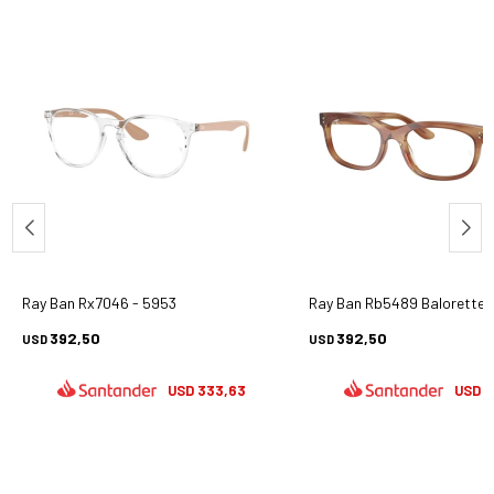
Ray Ban Rx7046 - 5953
Ray Ban Rb5489 Balorette 
392,50
392,50
USD
USD
333,63
3
USD
USD