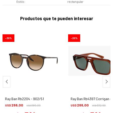
Estilo
rectangular
Productos que te pueden interesar
30
20
Ray Ban Rb2204 - 902/51
Ray Ban Rb4397 Corrigan -
266,00
266,00
USD
380,00
USD
332,50
USD
USD