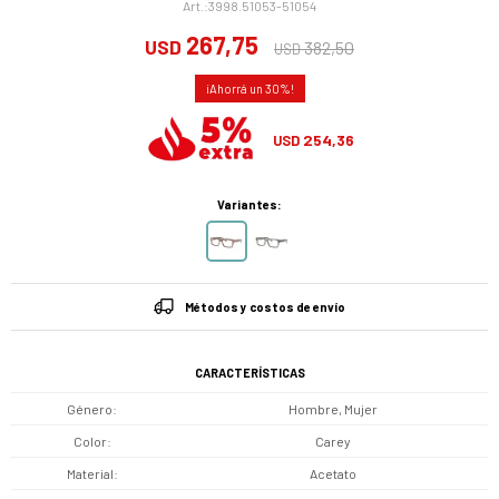
3998.51053-51054
267,75
USD
382,50
USD
30
254,36
USD
Variantes:
Métodos y costos de envío
CARACTERÍSTICAS
Género
Hombre, Mujer
Color
Carey
Material
Acetato