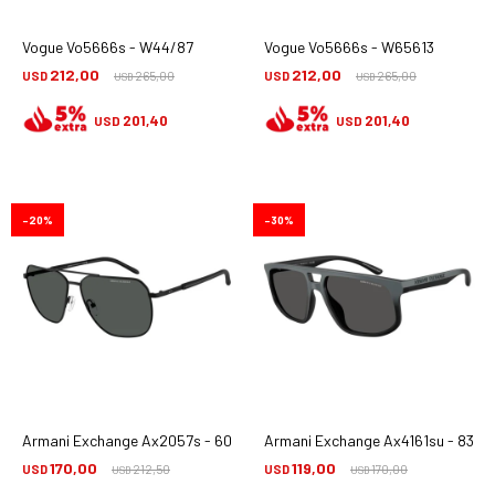
Vogue Vo5666s - W44/87
Vogue Vo5666s - W65613
212,00
212,00
USD
265,00
USD
265,00
USD
USD
201,40
201,40
USD
USD
20
30
Armani Exchange Ax2057s - 600087
Armani Exchange Ax4161su - 8388
170,00
119,00
USD
212,50
USD
170,00
USD
USD