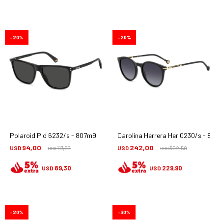
20
20
Polaroid Pld 6232/s - 807m9
Carolina Herrera Her 0230/s - 80
94,00
242,00
USD
117,50
USD
302,50
USD
USD
89,30
229,90
USD
USD
20
30