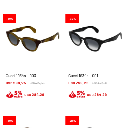
30
30
Gucci 1934s - 003
Gucci 1934s - 001
299,25
299,25
USD
427,50
USD
427,50
USD
USD
284,29
284,29
USD
USD
30
20