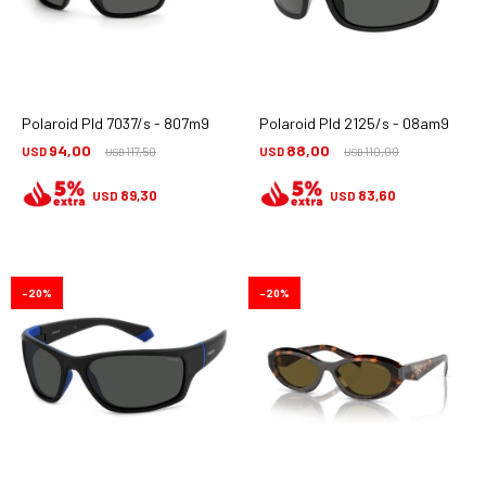
Polaroid Pld 7037/s - 807m9
Polaroid Pld 2125/s - 08am9
94,00
88,00
USD
117,50
USD
110,00
USD
USD
89,30
83,60
USD
USD
20
20