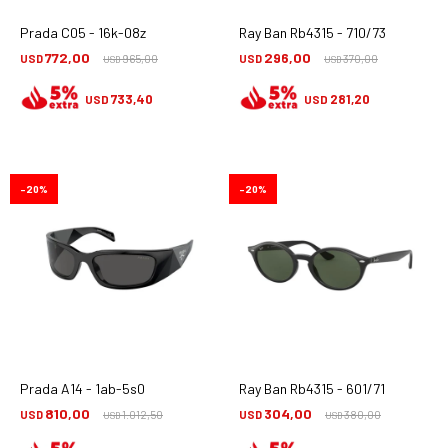
Prada C05 - 16k-08z
Ray Ban Rb4315 - 710/73
772,00
296,00
USD
965,00
USD
370,00
USD
USD
733,40
281,20
USD
USD
20
20
Prada A14 - 1ab-5s0
Ray Ban Rb4315 - 601/71
810,00
304,00
USD
1.012,50
USD
380,00
USD
USD