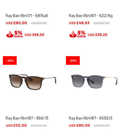
Ray Ban Rb4171 - 6815a5
Ray Ban Rb4187 - 622/8g
280,00
248,63
USD
350,00
USD
292,50
USD
USD
266,00
236,20
USD
USD
20
20
Ray Ban Rb4187 - 856/13
Ray Ban Rb4187 - 6592t3
232,00
280,00
USD
290,00
USD
350,00
USD
USD