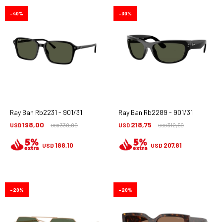
40
30
Ray Ban Rb2231 - 901/31
Ray Ban Rb2289 - 901/31
198,00
218,75
USD
330,00
USD
312,50
USD
USD
188,10
207,81
USD
USD
20
20