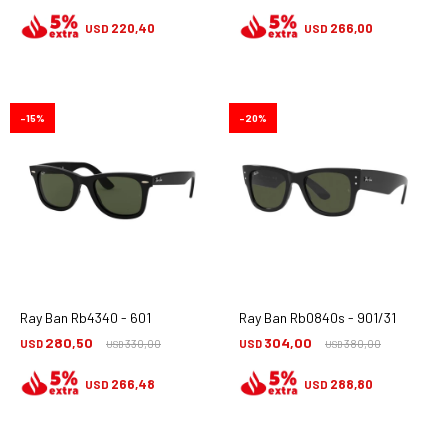
220,40
266,00
USD
USD
15
20
Ray Ban Rb4340 - 601
Ray Ban Rb0840s - 901/31
280,50
304,00
USD
330,00
USD
380,00
USD
USD
266,48
288,80
USD
USD