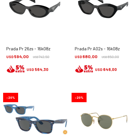
Prada Pr 26zs - 16k08z
Prada Pr A02s - 16k08z
594,00
680,00
USD
742,50
USD
850,00
USD
USD
564,30
646,00
USD
USD
20
20