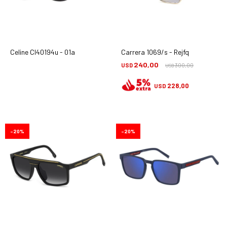
Celine Cl40194u - 01a
Carrera 1069/s - Rejfq
240,00
USD
300,00
USD
228,00
USD
20
20