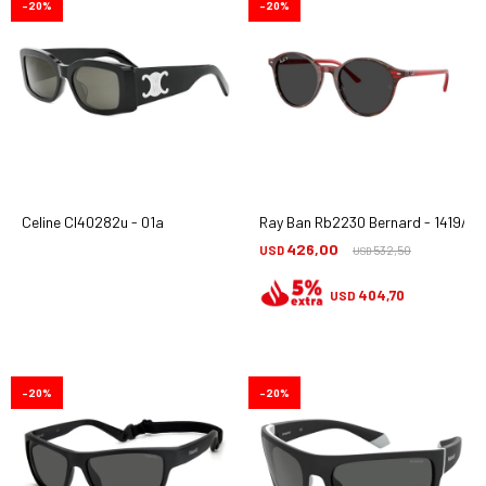
20
20
Celine Cl40282u - 01a
Ray Ban Rb2230 Bernard - 1419/48
426,00
USD
532,50
USD
404,70
USD
20
20