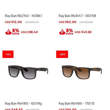
Ray Ban Rb2140 - 1409b1
Ray Ban Rb3447 - 001/58
312,00
362,00
USD
390,00
USD
452,50
USD
USD
296,40
343,90
USD
USD
14
20
Ray Ban Rb4165 - 601/8g
Ray Ban Rb4165 - 710/13
248,63
294,00
USD
292,50
USD
367,50
USD
USD