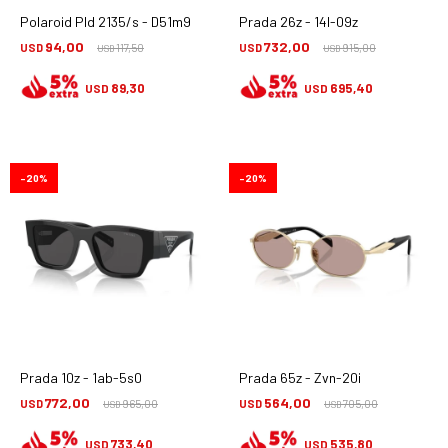
Polaroid Pld 2135/s - D51m9
Prada 26z - 14l-09z
94,00
732,00
USD
117,50
USD
915,00
USD
USD
89,30
695,40
USD
USD
20
20
Prada 10z - 1ab-5s0
Prada 65z - Zvn-20i
772,00
564,00
USD
965,00
USD
705,00
USD
USD
733,40
535,80
USD
USD