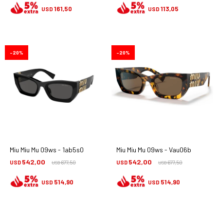
161,50
113,05
USD
USD
20
20
Miu Miu Mu 09ws - 1ab5s0
Miu Miu Mu 09ws - Vau06b
542,00
542,00
USD
677,50
USD
677,50
USD
USD
514,90
514,90
USD
USD