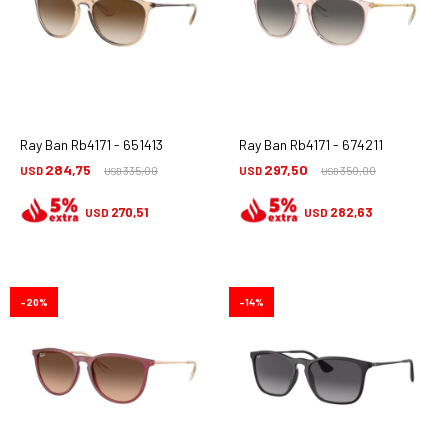
Ray Ban Rb4171 - 651413
Ray Ban Rb4171 - 674211
284,75
297,50
USD
335,00
USD
350,00
USD
USD
270,51
282,63
USD
USD
20
14