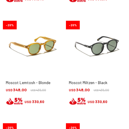
20
20
Moscot Lemtosh - Blonde
Moscot Miltzen - Black
348,00
348,00
USD
435,00
USD
435,00
USD
USD
330,60
330,60
USD
USD
20
20