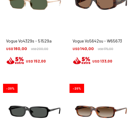
Vogue Vo4329s - 51529a
Vogue Vo5642su - W65673
160,00
140,00
USD
200,00
USD
175,00
USD
USD
152,00
133,00
USD
USD
20
20