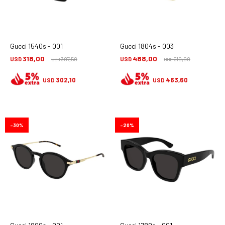
Gucci 1540s - 001
Gucci 1804s - 003
318,00
488,00
USD
397,50
USD
610,00
USD
USD
302,10
463,60
USD
USD
30
20