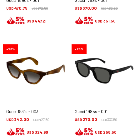
Gucci 1890s - 001
Gucci 1789s - 001
470,75
370,00
USD
672,50
USD
462,50
USD
USD
447,21
351,50
USD
USD
20
20
Gucci 1931s - 003
Gucci 1985s - 001
342,00
270,00
USD
427,50
USD
337,50
USD
USD
324,90
256,50
USD
USD