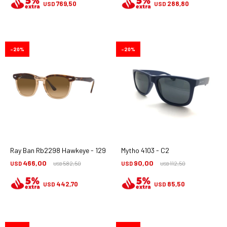
769,50
288,80
USD
USD
20
20
Ray Ban Rb2298 Hawkeye - 1292/m2
Mytho 4103 - C2
466,00
90,00
USD
582,50
USD
112,50
USD
USD
442,70
85,50
USD
USD