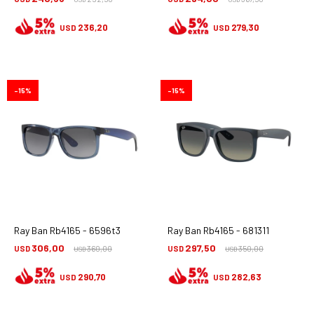
236,20
279,30
USD
USD
15
15
Ray Ban Rb4165 - 6596t3
Ray Ban Rb4165 - 681311
306,00
297,50
USD
360,00
USD
350,00
USD
USD
290,70
282,63
USD
USD