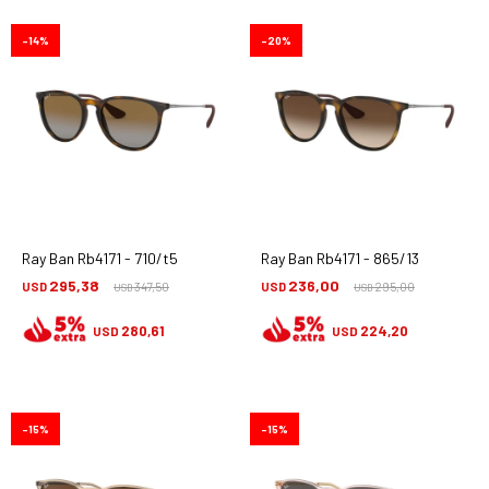
14
20
Ray Ban Rb4171 - 710/t5
Ray Ban Rb4171 - 865/13
295,38
236,00
USD
347,50
USD
295,00
USD
USD
280,61
224,20
USD
USD
15
15