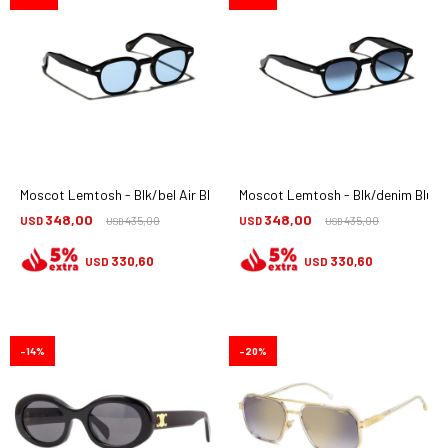
Moscot Lemtosh - Blk/bel Air Blue
Moscot Lemtosh - Blk/denim Blu
348,00
348,00
USD
435,00
USD
435,00
USD
USD
330,60
330,60
USD
USD
14
20