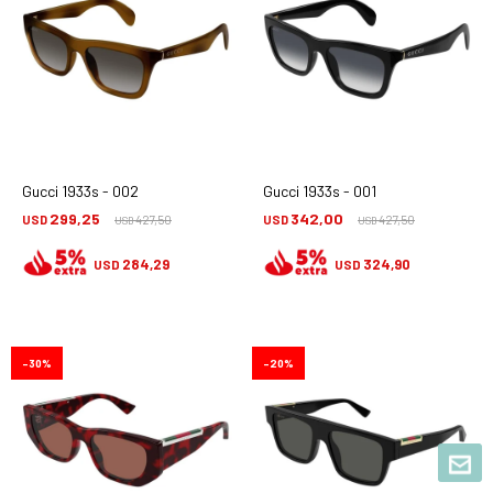
Gucci 1933s - 002
Gucci 1933s - 001
299,25
342,00
USD
427,50
USD
427,50
USD
USD
284,29
324,90
USD
USD
30
20