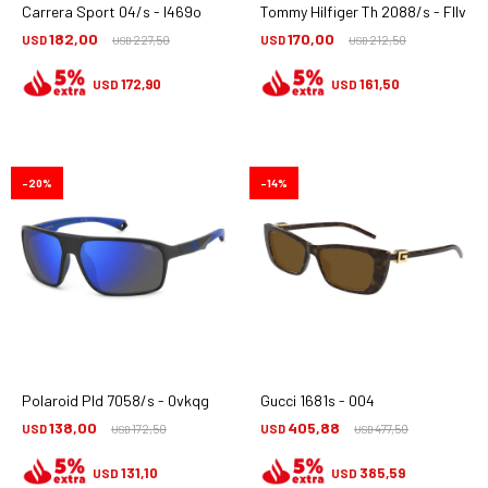
Carrera Sport 04/s - I469o
Tommy Hilfiger Th 2088/s - Fllvi
182,00
170,00
USD
227,50
USD
212,50
USD
USD
172,90
161,50
USD
USD
20
14
Polaroid Pld 7058/s - 0vkqg
Gucci 1681s - 004
138,00
405,88
USD
172,50
USD
477,50
USD
USD
131,10
385,59
USD
USD