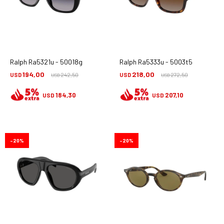
Ralph Ra5321u - 50018g
Ralph Ra5333u - 5003t5
194,00
218,00
USD
242,50
USD
272,50
USD
USD
184,30
207,10
USD
USD
20
20