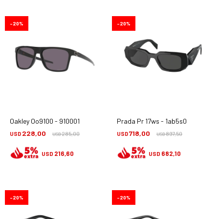
20
20
Oakley Oo9100 - 910001
Prada Pr 17ws - 1ab5s0
228,00
718,00
USD
285,00
USD
897,50
USD
USD
216,60
682,10
USD
USD
20
20