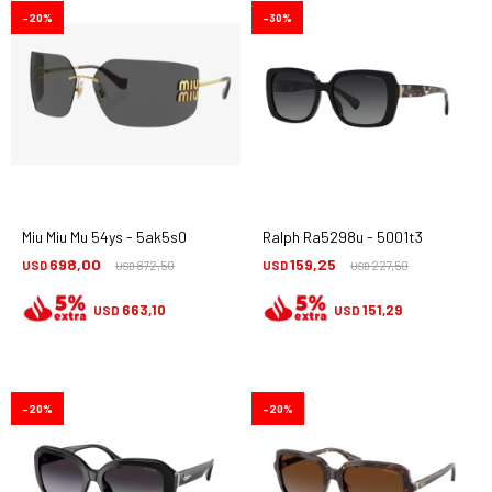
20
30
Miu Miu Mu 54ys - 5ak5s0
Ralph Ra5298u - 5001t3
698,00
159,25
USD
872,50
USD
227,50
USD
USD
663,10
151,29
USD
USD
20
20