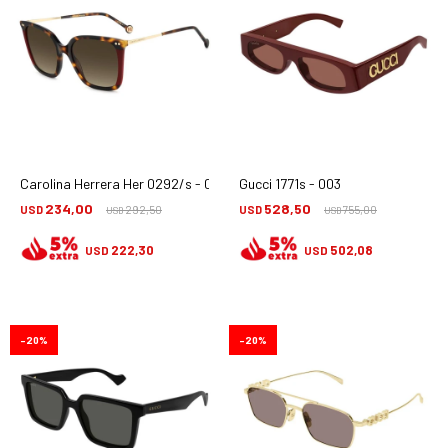
Carolina Herrera Her 0292/s - 086ha
Gucci 1771s - 003
234,00
528,50
USD
292,50
USD
755,00
USD
USD
222,30
502,08
USD
USD
20
20