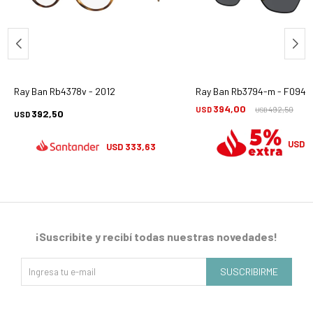
Ray Ban Rb4378v - 2012
Ray Ban Rb3794-m - F094/
394,00
USD
492,50
USD
392,50
USD
3
USD
333,63
USD
¡Suscribite y recibí todas nuestras novedades!
SUSCRIBIRME