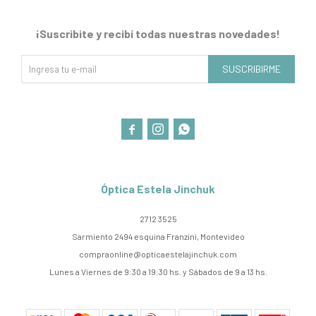
¡Suscribite y recibí todas nuestras novedades!
SUSCRIBIRME



Óptica Estela Jinchuk
2712 3525
Sarmiento 2494 esquina Franzini, Montevideo
compraonline@opticaestelajinchuk.com
Lunes a Viernes de 9:30 a 19:30 hs. y Sábados de 9 a 13 hs.