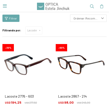

Recomendados
Filtrando por:
Lacoste
30
60
Lacoste 2776 - 603
Lacoste 2867 - 214
194,25
98,00
USD
277,50
USD
245,00
USD
USD