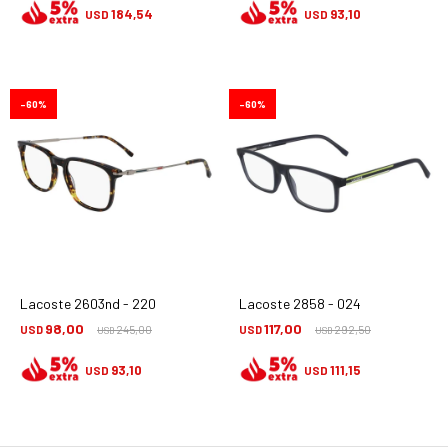
184,54
93,10
USD
USD
60
60
Lacoste 2603nd - 220
Lacoste 2858 - 024
98,00
117,00
USD
245,00
USD
292,50
USD
USD
93,10
111,15
USD
USD