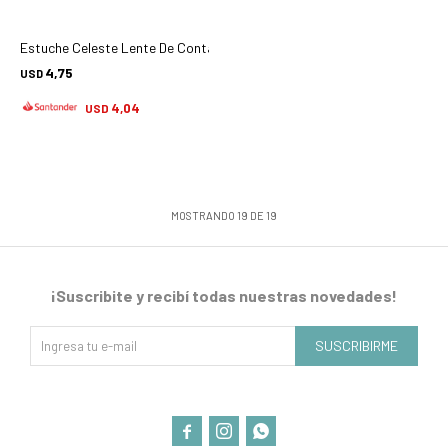
Estuche Celeste Lente De Contacto Ohr-mp579 - Accesorios
4,75
USD
4,04
USD
MOSTRANDO
19
DE
19
¡Suscribite y recibí todas nuestras novedades!
SUSCRIBIRME


