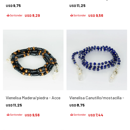
9,75
11,25
USD
USD
8,29
9,56
USD
USD
Vienelisa Madera/piedra - Accesorios
Vienelisa Canutillo/mostacilla - A
11,25
8,75
USD
USD
9,56
7,44
USD
USD