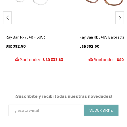
Ray Ban Rx7046 - 5953
Ray Ban Rb5489 Balorette 
392,50
392,50
USD
USD
333,63
3
USD
USD
¡Suscribite y recibí todas nuestras novedades!
SUSCRIBIRME