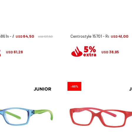
861n - Azul
64,50
Centrostyle 15701 - Rosa
41,00
USD
107,50
USD
USD
61,28
38,95
USD
USD
60