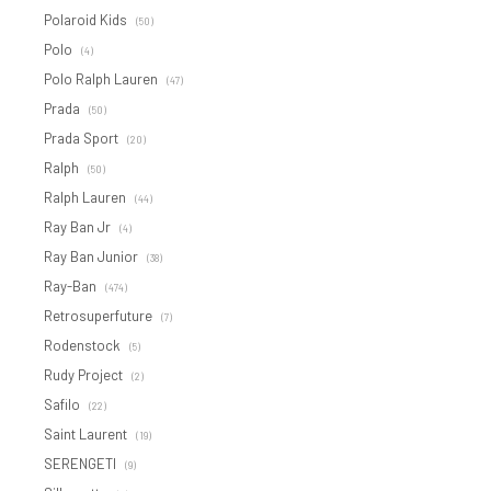
Polaroid Kids
(50)
Polo
(4)
Polo Ralph Lauren
(47)
Prada
(50)
Prada Sport
(20)
Ralph
(50)
Ralph Lauren
(44)
Ray Ban Jr
(4)
Ray Ban Junior
(38)
Ray-Ban
(474)
Retrosuperfuture
(7)
Rodenstock
(5)
Rudy Project
(2)
Safilo
(22)
Saint Laurent
(19)
SERENGETI
(9)