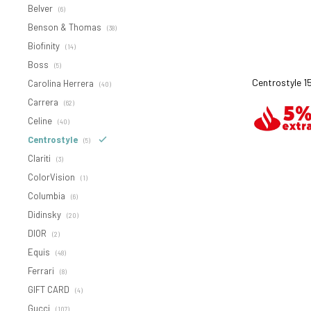
Belver
(6)
Benson & Thomas
(38)
Biofinity
(14)
Boss
(5)
Centrostyle 1
Carolina Herrera
(40)
Carrera
(62)
Celine
(40)
Centrostyle
(5)
Clariti
(3)
ColorVision
(1)
Columbia
(6)
Didinsky
(20)
DIOR
(2)
Equis
(48)
Ferrari
(8)
GIFT CARD
(4)
Gucci
(107)