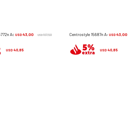
5772n Active - Azul/verde
43,00
Centrostyle 15687n Active - Rojo
43,00
USD
107,50
USD
USD
40,85
40,85
USD
USD