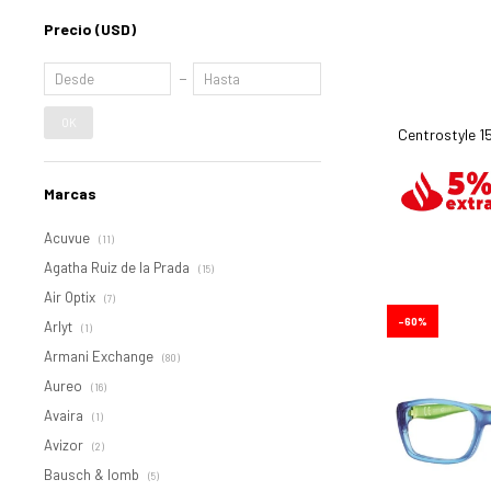
Precio
(USD)
OK
Centrostyle 15
Marcas
Acuvue
(11)
Agatha Ruiz de la Prada
(15)
Air Optix
(7)
60
Arlyt
(1)
Armani Exchange
(80)
Aureo
(16)
Avaira
(1)
Avizor
(2)
Bausch & lomb
(5)