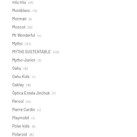
miu miu
(45)
Montblanc
(13)
Mormaii
(6)
Moscot
(33)
Mr Wonderful
(4)
Mytho
(121)
MYTHO SUSTENTABLE
(145)
Mytho-Junior
(3)
Oahu
(35)
Oahu Kids
(1)
Oakley
(38)
Óptica Estela Jinchuk
(7)
Persol
(42)
Pierre Cardin
(4)
Playmobil
(1)
Polar kids
(6)
Polaroid
(65)