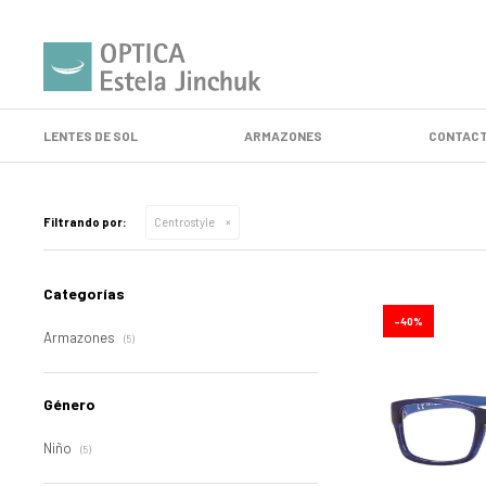
LENTES DE SOL
ARMAZONES
CONTACT
Filtrando por:
Centrostyle
Categorías
40
Armazones
(5)
Género
Niño
(5)