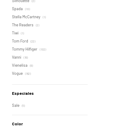
Silhouette
(2)
Spada
(10)
Stella McCartney
(1)
The Readers
(2)
Tiwi
(1)
Tom Ford
(22)
Tommy Hilfiger
(102)
Vanni
(16)
Vienelisa
(6)
Vogue
(162)
Especiales
Sale
(5)
Color