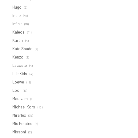
Hugo
(6)
Indie
(45)
Infinit
(99)
Kaleos
(11)
Karün
(4)
Kate Spade
(7)
Kenzo
(1)
Lacoste
(4)
Life Kids
(4)
Loewe
(18)
Lool
(17)
Maui Jim
(8)
Michael Kors
(10)
Miraflex
(34)
Mis Petates
(6)
Missoni
(2)