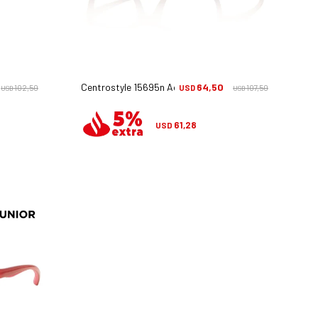
Centrostyle 15695n Active - Azul
64,50
102,50
USD
107,50
USD
USD
61,28
USD