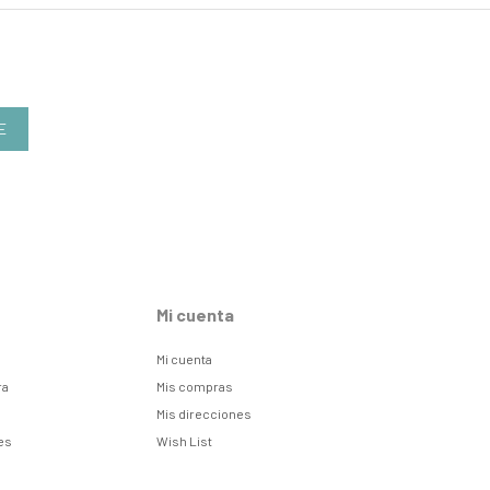
E
Mi cuenta
Mi cuenta
ra
Mis compras
Mis direcciones
es
Wish List