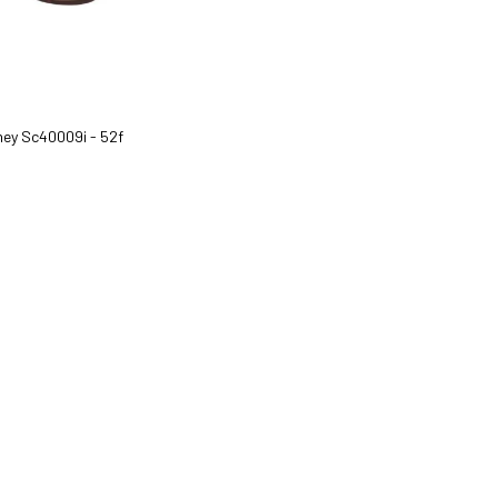
ney Sc40009i - 52f