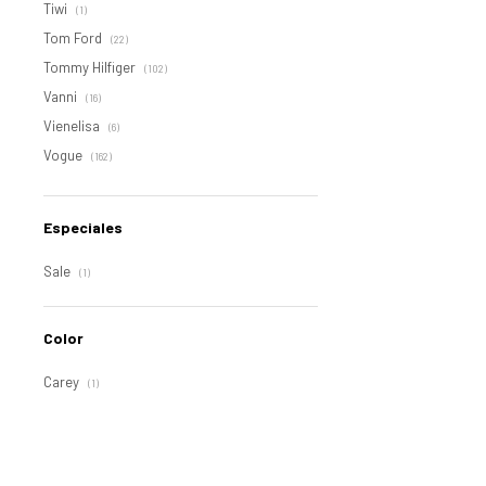
Tiwi
(1)
Tom Ford
(22)
Tommy Hilfiger
(102)
Vanni
(16)
Vienelisa
(6)
Vogue
(162)
Especiales
Sale
(1)
Color
Carey
(1)