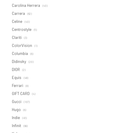
Carolina Herrera
(40)
Carrera
(62)
Celine
(40)
Centrostyle
(5)
Clariti
(3)
ColorVision
(1)
Columbia
(6)
Didinsky
(20)
DIOR
(2)
Equis
(48)
Ferrari
(8)
GIFT CARD
(4)
Gucci
(107)
Hugo
(6)
Indie
(45)
Infinit
(99)