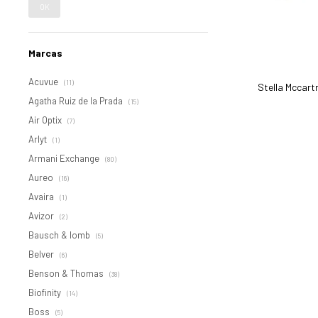
OK
Marcas
Acuvue
(11)
Stella Mccart
Agatha Ruiz de la Prada
(15)
Air Optix
(7)
Arlyt
(1)
Armani Exchange
(80)
Aureo
(16)
Avaira
(1)
Avizor
(2)
Bausch & lomb
(5)
Belver
(6)
Benson & Thomas
(38)
Biofinity
(14)
Boss
(5)