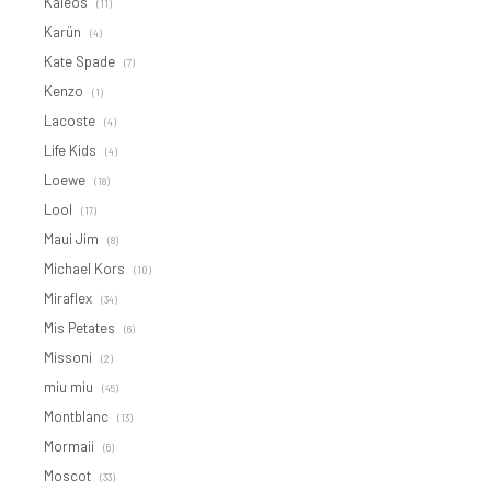
Kaleos
(11)
Karün
(4)
Kate Spade
(7)
Kenzo
(1)
Lacoste
(4)
Life Kids
(4)
Loewe
(18)
Lool
(17)
Maui Jim
(8)
Michael Kors
(10)
Miraflex
(34)
Mis Petates
(6)
Missoni
(2)
miu miu
(45)
Montblanc
(13)
Mormaii
(6)
Moscot
(33)