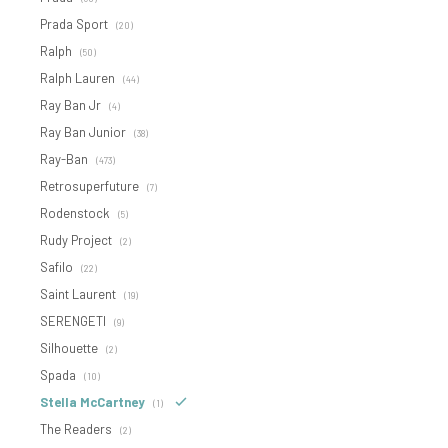
Prada Sport
(20)
Ralph
(50)
Ralph Lauren
(44)
Ray Ban Jr
(4)
Ray Ban Junior
(38)
Ray-Ban
(473)
Retrosuperfuture
(7)
Rodenstock
(5)
Rudy Project
(2)
Safilo
(22)
Saint Laurent
(19)
SERENGETI
(9)
Silhouette
(2)
Spada
(10)
Stella McCartney
(1)
The Readers
(2)