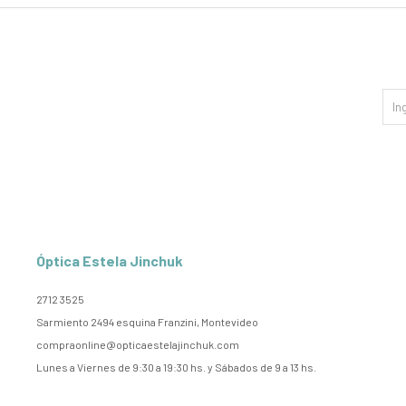
Óptica Estela Jinchuk
2712 3525
Sarmiento 2494 esquina Franzini, Montevideo
compraonline@opticaestelajinchuk.com
Lunes a Viernes de 9:30 a 19:30 hs. y Sábados de 9 a 13 hs.