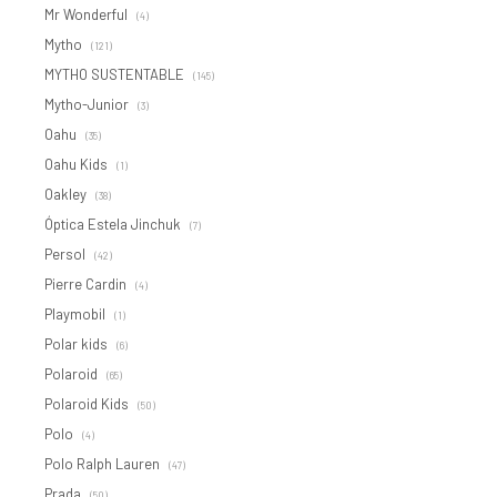
Mr Wonderful
(4)
Mytho
(121)
MYTHO SUSTENTABLE
(145)
Mytho-Junior
(3)
Oahu
(35)
Oahu Kids
(1)
Oakley
(38)
Óptica Estela Jinchuk
(7)
Persol
(42)
Pierre Cardin
(4)
Playmobil
(1)
Polar kids
(6)
Polaroid
(65)
Polaroid Kids
(50)
Polo
(4)
Polo Ralph Lauren
(47)
Prada
(50)