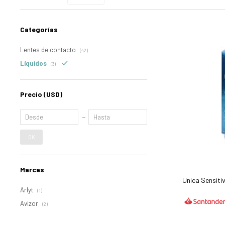
Categorías
Lentes de contacto
(42)
Líquidos
(3)
Precio
(USD)
OK
Marcas
Unica Sensitiv
Arlyt
(1)
Avizor
(2)