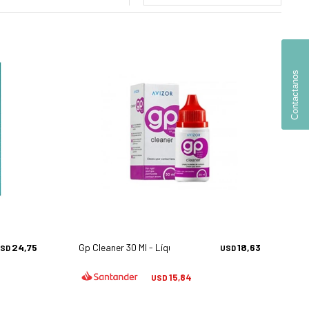
Contactanos
24,75
Gp Cleaner 30 Ml - Líquidos
18,63
SD
USD
15,84
USD