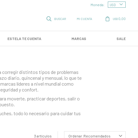
Moneda:
0,00
USD
ESTELA TE CUENTA
MARCAS
SALE
 corregir distintos tipos de problemas
o diario, quincenal y mensual, lo que te
 marcas líderes a nivel mundial como
eguridad y confort.
ara moverte, practicar deportes, salir o
 puesto.
hes, todo lo necesario para cuidar tus
3 artículos
Recomendados