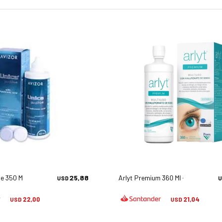
e 350 Ml - Líquidos
25,88
Arlyt Premium 360 Ml - Líquidos
USD
U
22,00
21,04
USD
USD