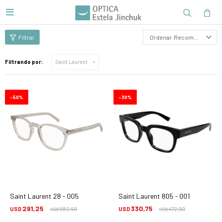

Recomendados
Filtrando por:
Saint Laurent
50
30
Saint Laurent 28 - 005
Saint Laurent 805 - 001
291,25
330,75
USD
582,50
USD
472,50
USD
USD