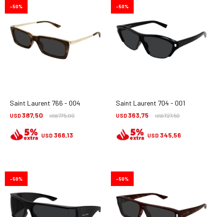
50
50
Saint Laurent 766 - 004
Saint Laurent 704 - 001
387,50
363,75
USD
775,00
USD
727,50
USD
USD
368,13
345,56
USD
USD
50
50