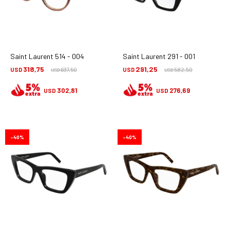
Saint Laurent 514 - 004
Saint Laurent 291 - 001
318,75
291,25
USD
637,50
USD
582,50
USD
USD
302,81
276,69
USD
USD
40
40