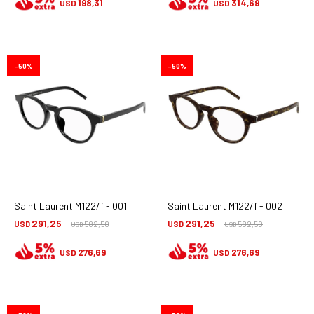
198,31
314,69
USD
USD
50
50
Saint Laurent M122/f - 001
Saint Laurent M122/f - 002
291,25
291,25
USD
582,50
USD
582,50
USD
USD
276,69
276,69
USD
USD