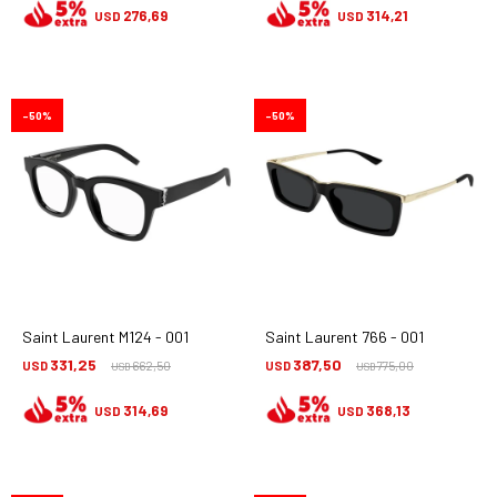
276,69
314,21
USD
USD
50
50
Saint Laurent M124 - 001
Saint Laurent 766 - 001
331,25
387,50
USD
662,50
USD
775,00
USD
USD
314,69
368,13
USD
USD