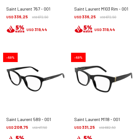
Saint Laurent 767 - 001
Saint Laurent M103 Rim - 001
336,25
336,25
USD
672,50
USD
672,50
USD
USD
319,44
319,44
USD
USD
50
50
Saint Laurent 589 - 001
Saint Laurent M118 - 001
208,75
331,25
USD
417,50
USD
662,50
USD
USD