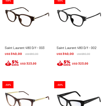
50
50
Saint Laurent 480 D/f - 003
Saint Laurent 480 D/f - 002
340,00
340,00
USD
680,00
USD
680,00
USD
USD
323,00
323,00
USD
USD
50
50