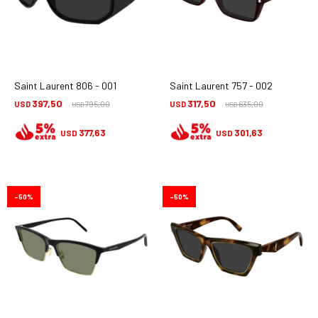
Saint Laurent 806 - 001
Saint Laurent 757 - 002
397,50
317,50
USD
795,00
USD
635,00
USD
USD
377,63
301,63
USD
USD
50
50