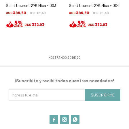
Saint Laurent 276 Mica - 003
Saint Laurent 276 Mica - 004
349,50
349,50
USD
582,50
USD
582,50
USD
USD
332,03
332,03
USD
USD
MOSTRANDO
20
DE
20
¡Suscribite y recibí todas nuestras novedades!
SUSCRIBIRME


