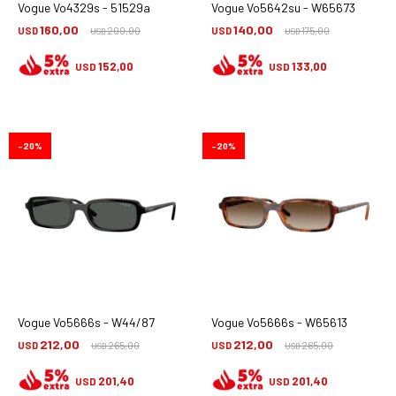
Vogue Vo4329s - 51529a
Vogue Vo5642su - W65673
160,00
140,00
USD
200,00
USD
175,00
USD
USD
152,00
133,00
USD
USD
20
20
Vogue Vo5666s - W44/87
Vogue Vo5666s - W65613
212,00
212,00
USD
265,00
USD
265,00
USD
USD
201,40
201,40
USD
USD