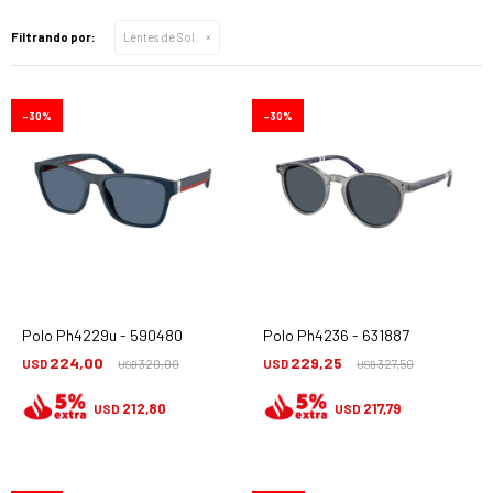
Filtrando por:
Lentes de Sol
30
30
Polo Ph4229u - 590480
Polo Ph4236 - 631887
224,00
229,25
USD
320,00
USD
327,50
USD
USD
212,80
217,79
USD
USD