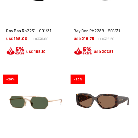
Ray Ban Rb2231 - 901/31
Ray Ban Rb2289 - 901/31
198,00
218,75
USD
330,00
USD
312,50
USD
USD
188,10
207,81
USD
USD
20
20