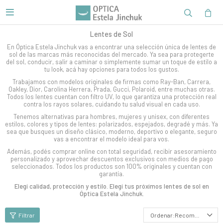

Lentes de Sol
En Óptica Estela Jinchuk vas a encontrar una selección única de lentes de
sol de las marcas más reconocidas del mercado. Ya sea para protegerte
del sol, conducir, salir a caminar o simplemente sumar un toque de estilo a
tu look, acá hay opciones para todos los gustos.
Trabajamos con modelos originales de firmas como Ray-Ban, Carrera,
Oakley, Dior, Carolina Herrera, Prada, Gucci, Polaroid, entre muchas otras.
Todos los lentes cuentan con filtro UV, lo que garantiza una protección real
contra los rayos solares, cuidando tu salud visual en cada uso.
Tenemos alternativas para hombres, mujeres y unisex, con diferentes
estilos, colores y tipos de lentes: polarizados, espejados, degradé y más. Ya
sea que busques un diseño clásico, moderno, deportivo o elegante, seguro
vas a encontrar el modelo ideal para vos.
Además, podés comprar online con total seguridad, recibir asesoramiento
personalizado y aprovechar descuentos exclusivos con medios de pago
seleccionados. Todos los productos son 100% originales y cuentan con
garantía.
Elegí calidad, protección y estilo. Elegí tus próximos lentes de sol en
Óptica Estela Jinchuk.
Recomendados