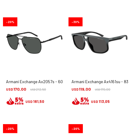
20
30
Armani Exchange Ax2057s - 600087
Armani Exchange Ax4161su - 8388
170,00
119,00
USD
212,50
USD
170,00
USD
USD
161,50
113,05
USD
USD
20
20