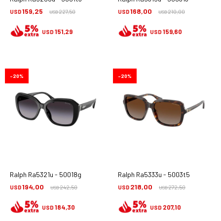
159,25
168,00
USD
227,50
USD
210,00
USD
USD
151,29
159,60
USD
USD
20
20
Ralph Ra5321u - 50018g
Ralph Ra5333u - 5003t5
194,00
218,00
USD
242,50
USD
272,50
USD
USD
184,30
207,10
USD
USD