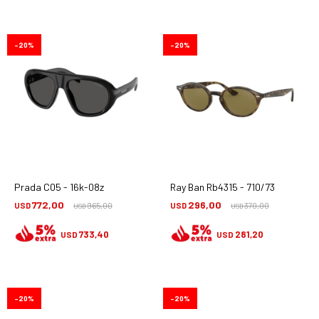
20
20
Prada C05 - 16k-08z
Ray Ban Rb4315 - 710/73
772,00
296,00
USD
965,00
USD
370,00
USD
USD
733,40
281,20
USD
USD
20
20