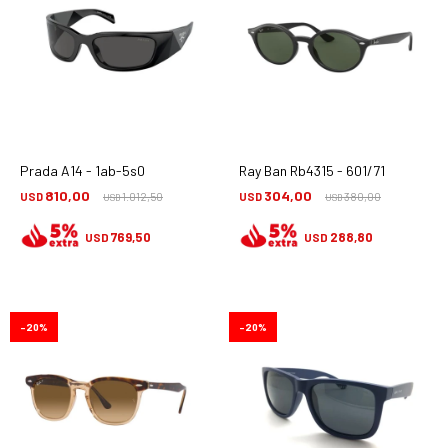
Prada A14 - 1ab-5s0
Ray Ban Rb4315 - 601/71
810,00
304,00
USD
1.012,50
USD
380,00
USD
USD
769,50
288,80
USD
USD
20
20