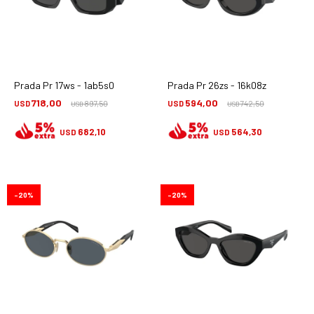
Prada Pr 17ws - 1ab5s0
Prada Pr 26zs - 16k08z
718,00
594,00
USD
897,50
USD
742,50
USD
USD
682,10
564,30
USD
USD
20
20