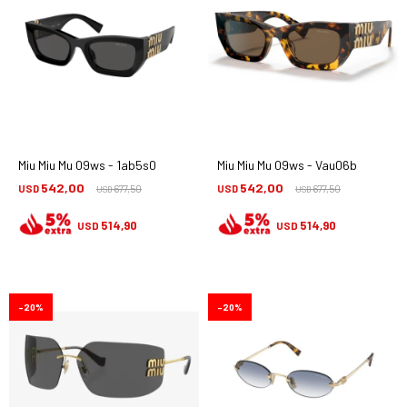
Miu Miu Mu 09ws - 1ab5s0
Miu Miu Mu 09ws - Vau06b
542,00
542,00
USD
677,50
USD
677,50
USD
USD
514,90
514,90
USD
USD
20
20