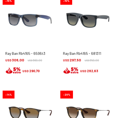
15
15
Ray Ban Rb4165 - 6596t3
Ray Ban Rb4165 - 681311
306,00
297,50
USD
360,00
USD
350,00
USD
USD
290,70
282,63
USD
USD
14
20