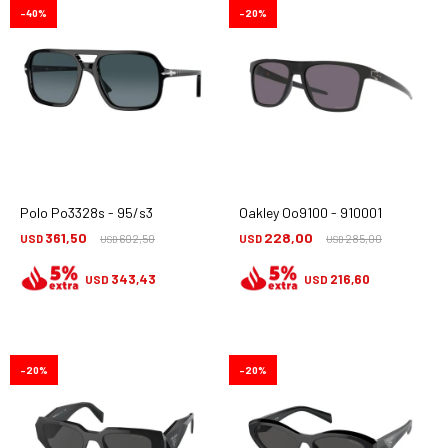
40
20
Polo Po3328s - 95/s3
Oakley Oo9100 - 910001
361,50
228,00
USD
602,50
USD
285,00
USD
USD
343,43
216,60
USD
USD
20
20