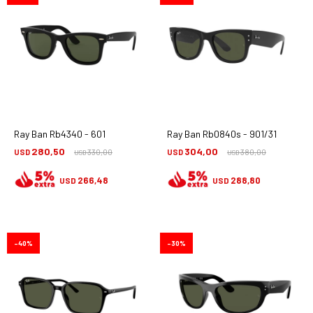
Ray Ban Rb4340 - 601
Ray Ban Rb0840s - 901/31
280,50
304,00
USD
330,00
USD
380,00
USD
USD
266,48
288,80
USD
USD
40
30