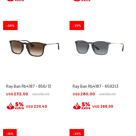
20
20
Ray Ban Rb4187 - 856/13
Ray Ban Rb4187 - 6592t3
232,00
280,00
USD
290,00
USD
350,00
USD
USD
220,40
266,00
USD
USD
15
20