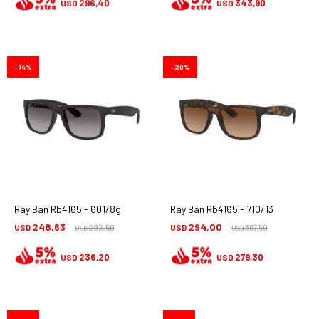
296,40
343,90
USD
USD
14
20
Ray Ban Rb4165 - 601/8g
Ray Ban Rb4165 - 710/13
248,63
294,00
USD
292,50
USD
367,50
USD
USD
236,20
279,30
USD
USD