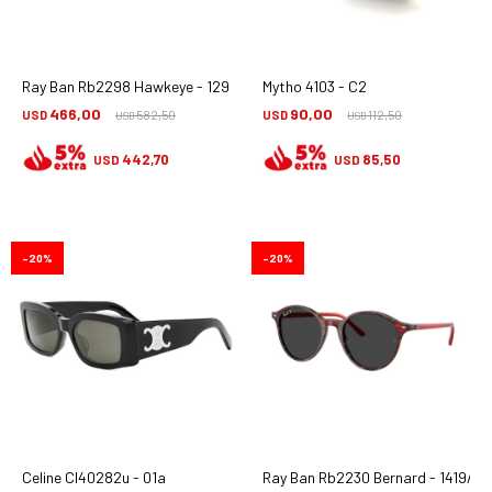
Ray Ban Rb2298 Hawkeye - 1292/m2
Mytho 4103 - C2
466,00
90,00
USD
582,50
USD
112,50
USD
USD
442,70
85,50
USD
USD
20
20
Celine Cl40282u - 01a
Ray Ban Rb2230 Bernard - 1419/48