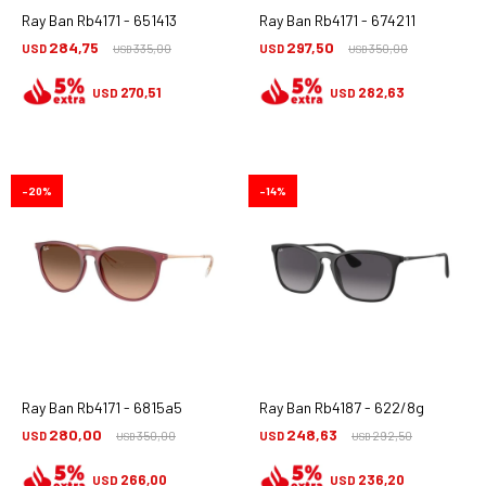
Ray Ban Rb4171 - 651413
Ray Ban Rb4171 - 674211
284,75
297,50
USD
335,00
USD
350,00
USD
USD
270,51
282,63
USD
USD
20
14
Ray Ban Rb4171 - 6815a5
Ray Ban Rb4187 - 622/8g
280,00
248,63
USD
350,00
USD
292,50
USD
USD
266,00
236,20
USD
USD