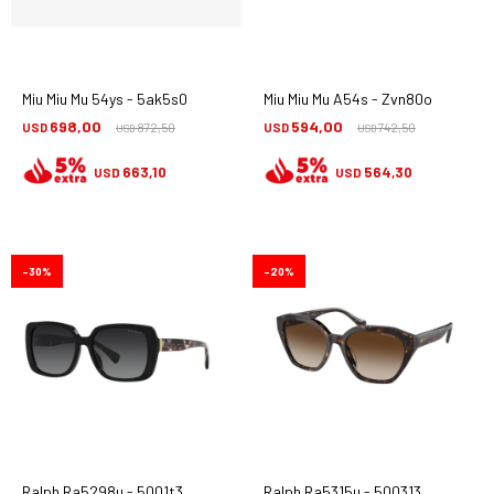
Miu Miu Mu 54ys - 5ak5s0
Miu Miu Mu A54s - Zvn80o
698,00
594,00
USD
872,50
USD
742,50
USD
USD
663,10
564,30
USD
USD
30
20
Ralph Ra5298u - 5001t3
Ralph Ra5315u - 500313