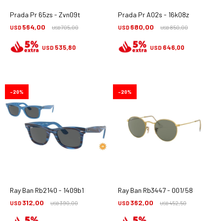
Prada Pr 65zs - Zvn09t
Prada Pr A02s - 16k08z
564,00
680,00
USD
705,00
USD
850,00
USD
USD
535,80
646,00
USD
USD
20
20
Ray Ban Rb2140 - 1409b1
Ray Ban Rb3447 - 001/58
312,00
362,00
USD
390,00
USD
452,50
USD
USD