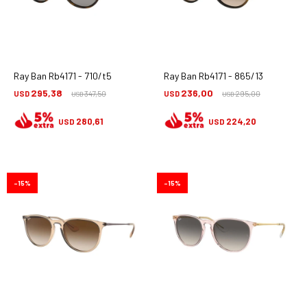
Ray Ban Rb4171 - 710/t5
Ray Ban Rb4171 - 865/13
295,38
236,00
USD
347,50
USD
295,00
USD
USD
280,61
224,20
USD
USD
15
15