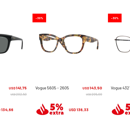
30
30
1
141,75
Vogue 5605 - 2605
143,50
Vogue 4321
USD
USD
202,50
205,00
USD
USD
134,66
136,33
D
USD