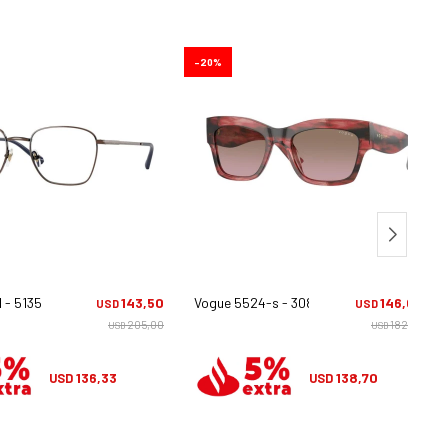
20
 - 5135
143,50
Vogue 5524-s - 308914
146,00
USD
USD
205,00
182,50
USD
USD
136,33
138,70
USD
USD