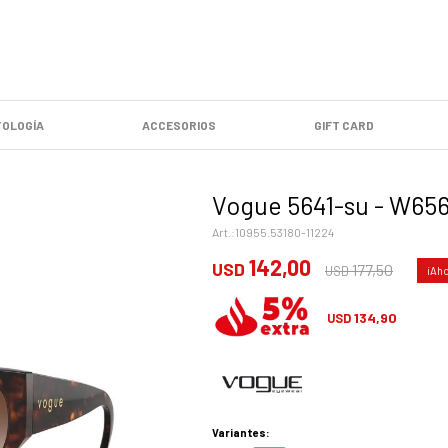
OLOGÍA
ACCESORIOS
GIFT CARD
Vogue 5641-su - W65
10955.53180-11224
142,00
USD
177,50
USD
134,90
USD
Variantes: