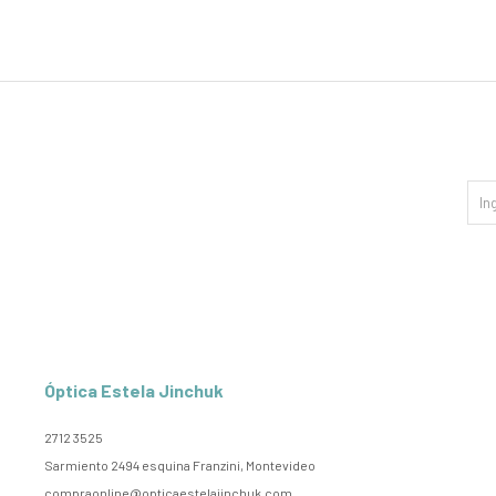
Óptica Estela Jinchuk
2712 3525
Sarmiento 2494 esquina Franzini, Montevideo
compraonline@opticaestelajinchuk.com