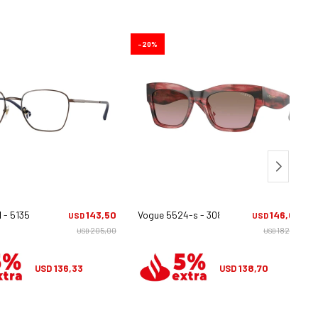
20
 - 5135
143,50
Vogue 5524-s - 308914
146,00
USD
USD
205,00
182,50
USD
USD
136,33
138,70
USD
USD