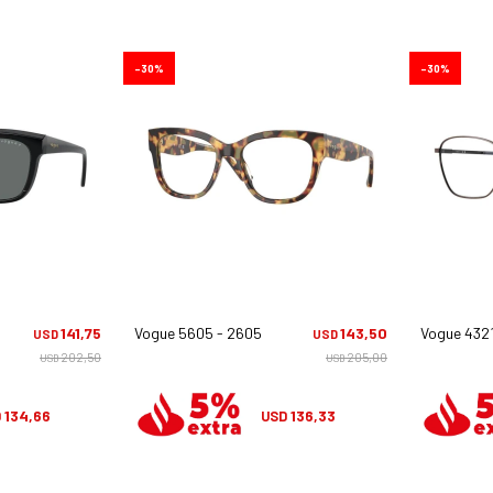
30
30
1
141,75
Vogue 5605 - 2605
143,50
Vogue 4321
USD
USD
202,50
205,00
USD
USD
134,66
136,33
D
USD