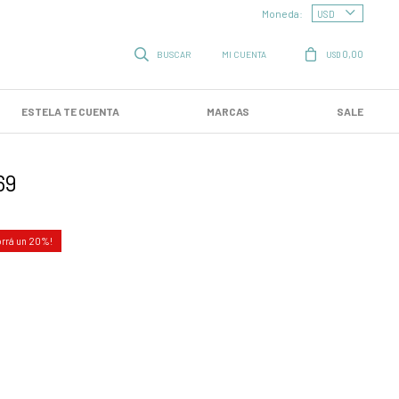
Moneda:
0,00
USD
ESTELA TE CUENTA
MARCAS
SALE
69
20