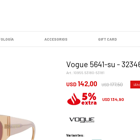
OLOGÍA
ACCESORIOS
GIFT CARD
Vogue 5641-su - 3234
10955.53180-53181
142,00
USD
177,50
USD
134,90
USD
Variantes: