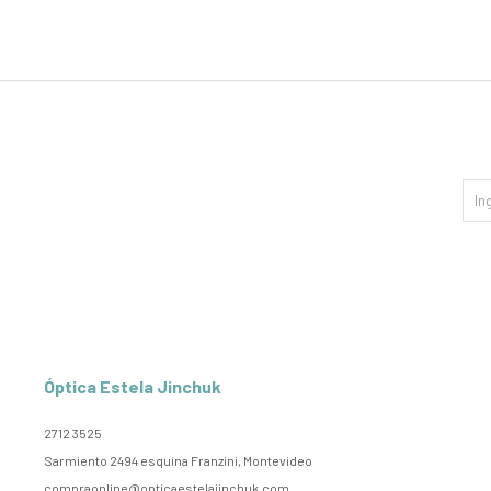
Óptica Estela Jinchuk
2712 3525
Sarmiento 2494 esquina Franzini, Montevideo
compraonline@opticaestelajinchuk.com