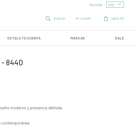
Moneda:
0,00
USD
ESTELA TE CUENTA
MARCAS
SALE
 - 8440
diseño moderno y presencia definida.
ica contemporánea.