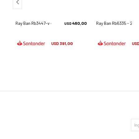
,00
Ray Ban Rb3447-v - 2620
460,00
Ray Ban Rb6335 - 294
USD
391,00
USD
US