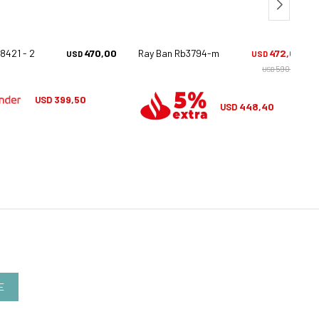
x8421 - 2904
470,00
Ray Ban Rb3794-m - F001/h2
472,00
USD
USD
590,00
USD
399,50
USD
448,40
USD
E