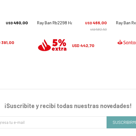
7
460,00
Ray Ban Rb2298 Hawkeye - 1292/m2
466,00
Ray Ban R
USD
USD
582,50
USD
391,00
D
442,70
USD
¡Suscribite y recibí todas nuestras novedades!
SUSCRIBIRM