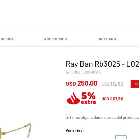
OLOGÍA
ACCESORIOS
GIFT CARD
Ray Ban Rb3025 - L0
7156.10261-10276
250,00
USD
312,50
USD
237,50
USD
Si tenés alguna duda acerca del producto
Variantes: