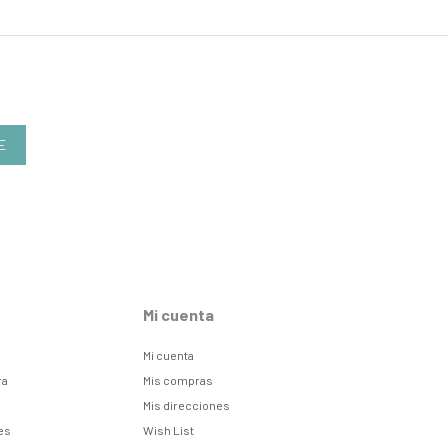
E
Mi cuenta
Mi cuenta
ra
Mis compras
Mis direcciones
es
Wish List