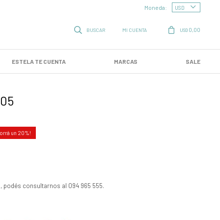
Moneda:
0,00
USD
ESTELA TE CUENTA
MARCAS
SALE
205
20
, podés consultarnos al 094 965 555.