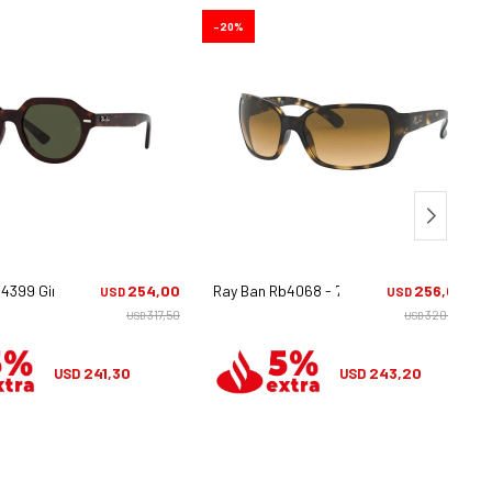
20
4399 Gina - 902/31
254,00
Ray Ban Rb4068 - 710/51
256,00
USD
USD
317,50
320,00
USD
USD
241,30
243,20
USD
USD