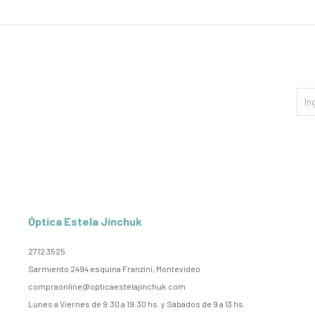
Óptica Estela Jinchuk
2712 3525
Sarmiento 2494 esquina Franzini, Montevideo
compraonline@opticaestelajinchuk.com
Lunes a Viernes de 9:30 a 19:30 hs. y Sábados de 9 a 13 hs.