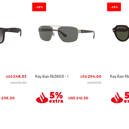
20
20
8g
248,63
Ray Ban Rb3663l - 004/58
254,00
Ray Ban Rb
USD
USD
292,50
317,50
USD
USD
236,20
241,30
D
USD