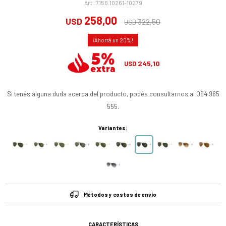
7156.10261-10279
258,00
USD
322,50
USD
20
245,10
USD
Si tenés alguna duda acerca del producto, podés consultarnos al 094 965
555.
Variantes:
Métodos y costos de envío
CARACTERÍSTICAS