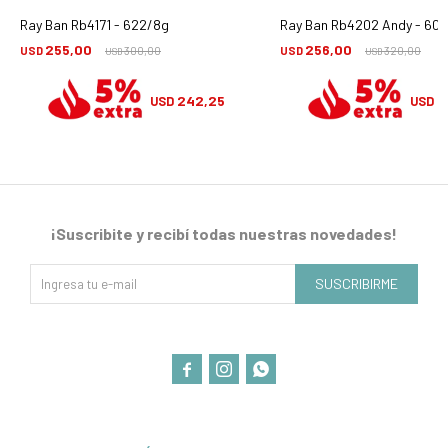
Ray Ban Rb4171 - 622/8g
Ray Ban Rb4202 Andy - 601
255,00
256,00
USD
300,00
USD
320,00
USD
USD
242,25
2
USD
USD
¡Suscribite y recibí todas nuestras novedades!
SUSCRIBIRME


