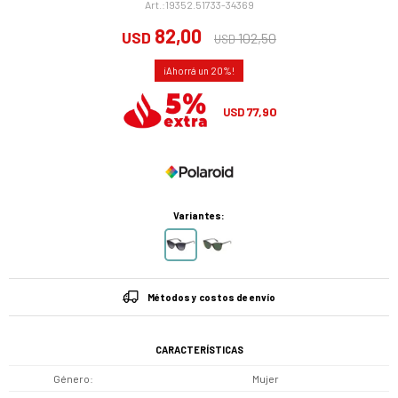
19352.51733-34369
82,00
USD
102,50
USD
20
77,90
USD
Variantes:
Métodos y costos de envío
CARACTERÍSTICAS
Género
Mujer