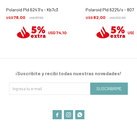
Polaroid Pld 6247/s - Kb7c3
Polaroid Pld 6225/s - 807
78,00
82,00
USD
97,50
USD
102,50
USD
USD
74,10
USD
USD
¡Suscribite y recibí todas nuestras novedades!
SUSCRIBIRME


