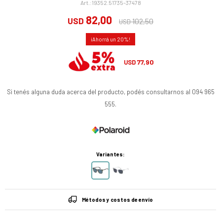
19352.51735-37478
82,00
USD
102,50
USD
20
77,90
USD
Si tenés alguna duda acerca del producto, podés consultarnos al 094 965
555.
Variantes:
Métodos y costos de envío