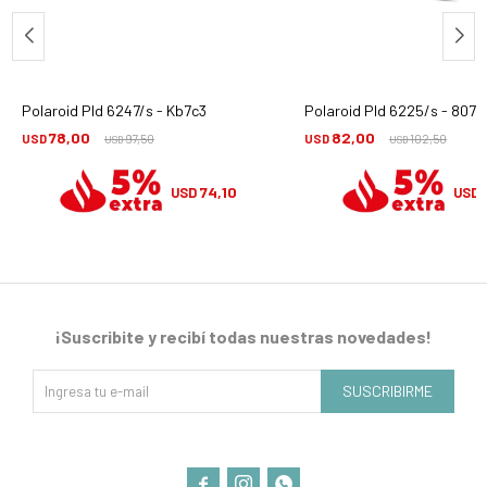
Polaroid Pld 6247/s - Kb7c3
Polaroid Pld 6225/s - 807
78,00
82,00
USD
97,50
USD
102,50
USD
USD
74,10
USD
USD
¡Suscribite y recibí todas nuestras novedades!
SUSCRIBIRME


