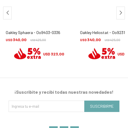
Oakley Sphaera - Oo9403-0336
Oakley Heliostat - Oo9231-
340,00
340,00
USD
425,00
USD
425,00
USD
USD
323,00
3
USD
USD
¡Suscribite y recibí todas nuestras novedades!
SUSCRIBIRME