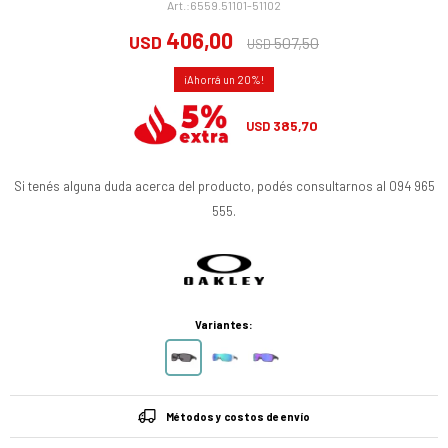
6559.51101-51102
406,00
USD
507,50
USD
20
385,70
USD
Si tenés alguna duda acerca del producto, podés consultarnos al 094 965
555.
Variantes:
Métodos y costos de envío