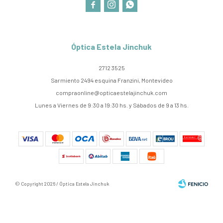



Óptica Estela Jinchuk
2712 3525
Sarmiento 2494 esquina Franzini, Montevideo
compraonline@opticaestelajinchuk.com
Lunes a Viernes de 9:30 a 19:30 hs. y Sábados de 9 a 13 hs.
© Copyright 2026 / Óptica Estela Jinchuk