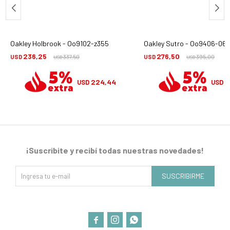
Oakley Holbrook - Oo9102-z355
Oakley Sutro - Oo9406-06
236,25
276,50
USD
337,50
USD
395,00
USD
USD
224,44
2
USD
USD
¡Suscribite y recibí todas nuestras novedades!
SUSCRIBIRME


