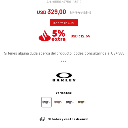
6559.47759-48910
329,00
USD
470,00
USD
30
312,55
USD
Si tenés alguna duda acerca del producto, podés consultarnos al 094 965
555.
Variantes:
Métodos y costos de envío