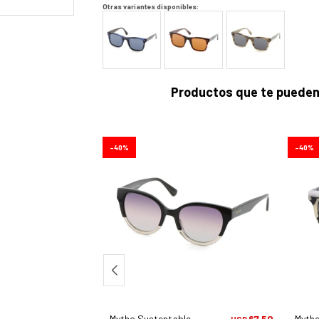
Otras variantes disponibles:
Productos que te pueden
40
40
e 738 - C2
67,50
Mytho Sustentable 734 - C1
67,50
Mytho