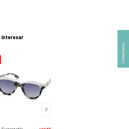
 interesar
Contactanos
30
 Sustentable 726 - C1
67,50
Mytho Sustentable 748 - C1
78,