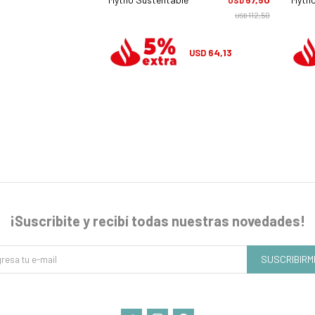
USD
USD
112,50
112,50
USD
USD
64,13
64,13
USD
USD
¡Suscribite y recibí todas nuestras novedades!
SUSCRIBIRM