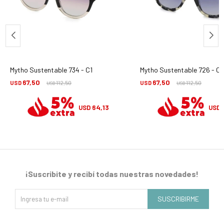
Mytho Sustentable 734 - C1
Mytho Sustentable 726 - C1
67,50
67,50
USD
112,50
USD
112,50
USD
USD
64,13
USD
USD
¡Suscribite y recibí todas nuestras novedades!
SUSCRIBIRME