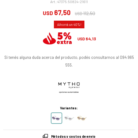
47375.50824-21611
67,50
USD
112,50
USD
40
64,13
USD
Si tenés alguna duda acerca del producto, podés consultarnos al 094 965
555.
Variantes:
Métodos y costos de envío