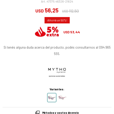
47375.46326-21624
56,25
USD
112,50
USD
50
53,44
USD
Si tenés alguna duda acerca del producto, podés consultarnos al 094 965
555.
Variantes:
Métodos y costos de envío