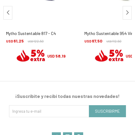
Mytho Sustentable 817 - C4
Mytho Sustentable 954 Vinci
61,25
67,50
USD
122,50
USD
112,50
USD
USD
58,19
USD
USD
¡Suscribite y recibí todas nuestras novedades!
SUSCRIBIRME