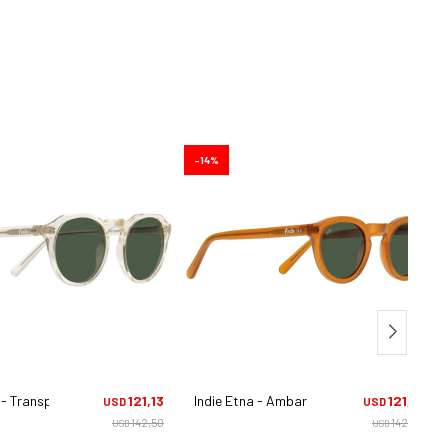
14
i - Transparente
121,13
Indie Etna - Ambar
121,13
USD
USD
142,50
142,50
USD
USD