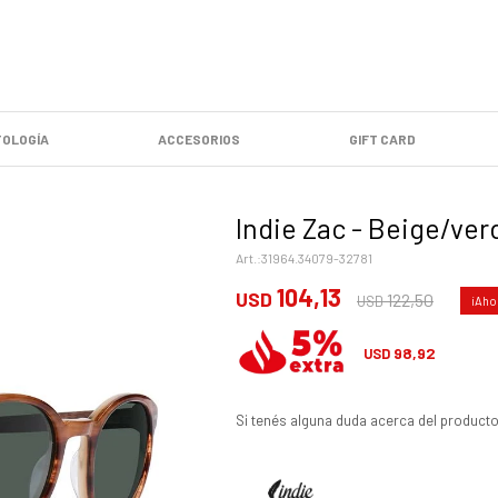
OLOGÍA
ACCESORIOS
GIFT CARD
Indie Zac - Beige/ver
31964.34079-32781
104,13
USD
122,50
USD
98,92
USD
Si tenés alguna duda acerca del producto