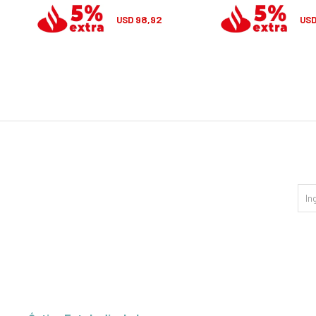
98,92
USD
US