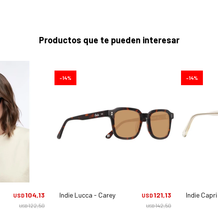
Productos que te pueden interesar
14
14
104,13
Indie Lucca - Carey
121,13
Indie Capr
USD
USD
122,50
142,50
USD
USD