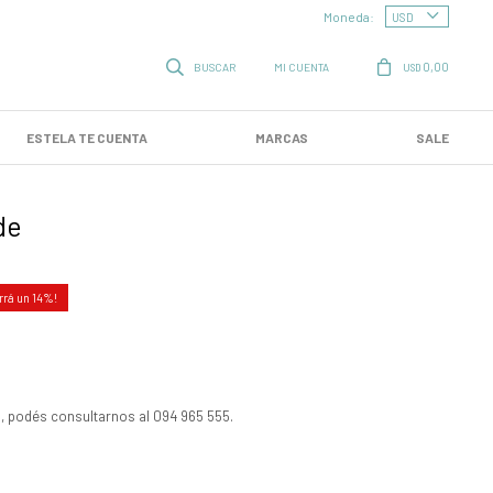
Moneda:
0,00
USD
ESTELA TE CUENTA
MARCAS
SALE
de
14
, podés consultarnos al 094 965 555.