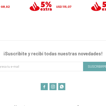
98,92
115,07
D
USD
¡Suscribite y recibí todas nuestras novedades!
SUSCRIBIRM


