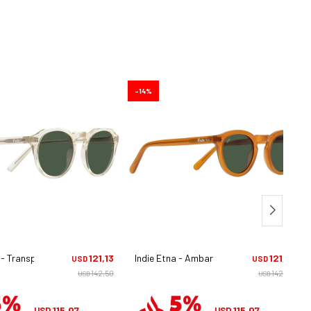
14
i - Transparente
121,13
Indie Etna - Ambar
121,13
USD
USD
142,50
142,50
USD
USD
115,07
115,07
USD
USD