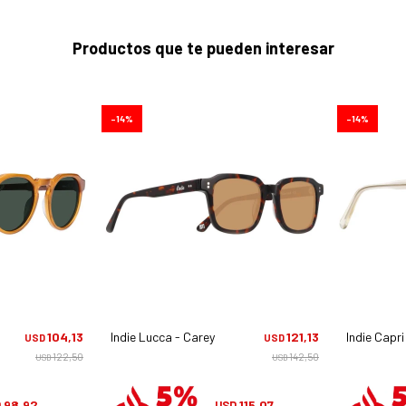
Productos que te pueden interesar
14
14
104,13
Indie Lucca - Carey
121,13
Indie Capr
USD
USD
122,50
142,50
USD
USD
98,92
115,07
D
USD