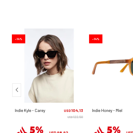
14
14
,13
Indie Kyle - Carey
104,13
Indie Honey - Miel
USD
2,50
122,50
USD
98,92
USD
US