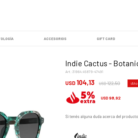
OLOGÍA
ACCESORIOS
GIFT CARD
Indie Cactus - Botani
31964.45879-47491
104,13
USD
122,50
USD
98,92
USD
Si tenés alguna duda acerca del producto