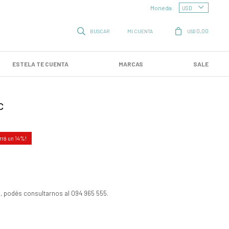
Moneda:
0,00
USD
ESTELA TE CUENTA
MARCAS
SALE
c
14
, podés consultarnos al 094 965 555.