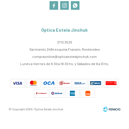



Óptica Estela Jinchuk
2712 3525
Sarmiento 2494 esquina Franzini, Montevideo
compraonline@opticaestelajinchuk.com
Lunes a Viernes de 9:30 a 19:30 hs. y Sábados de 9 a 13 hs.
© Copyright 2026 / Óptica Estela Jinchuk