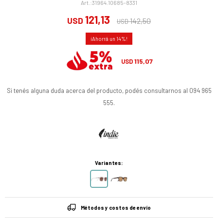
31964.10685-8331
121,13
USD
142,50
USD
14
115,07
USD
Si tenés alguna duda acerca del producto, podés consultarnos al 094 965
555.
Variantes:
Métodos y costos de envío