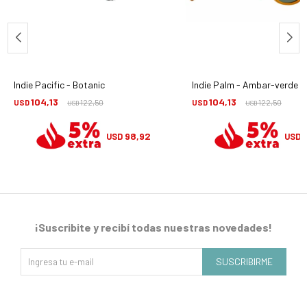
Indie Pacific - Botanic
Indie Palm - Ambar-verde
104,13
104,13
USD
122,50
USD
122,50
USD
USD
98,92
USD
USD
¡Suscribite y recibí todas nuestras novedades!
SUSCRIBIRME