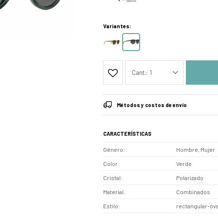
Variantes:
1
Métodos y costos de envío
CARACTERÍSTICAS
Género
Hombre, Mujer
Color
Verde
Cristal
Polarizado
Material
Combinados
Estilo
rectangular-ov