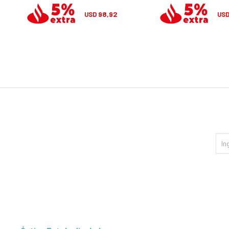
98,92
USD
US