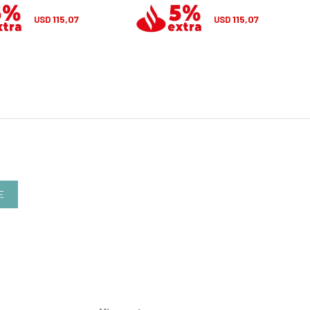
115,07
115,07
USD
USD
E