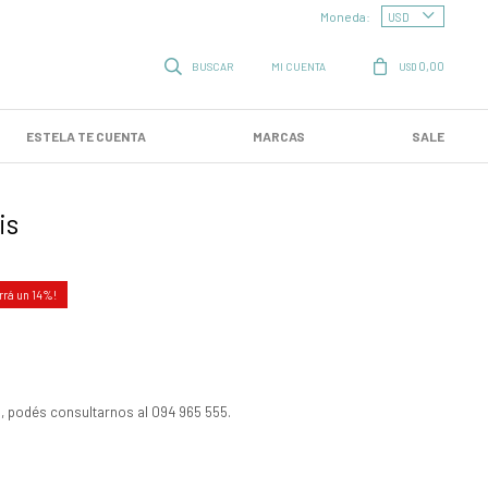
Moneda:
0,00
USD
ESTELA TE CUENTA
MARCAS
SALE
is
14
, podés consultarnos al 094 965 555.