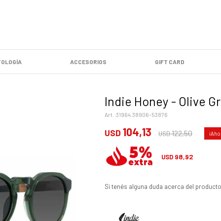
OLOGÍA
ACCESORIOS
GIFT CARD
Indie Honey - Olive Gr
31964.38906-53876
104,13
USD
122,50
USD
98,92
USD
Si tenés alguna duda acerca del producto