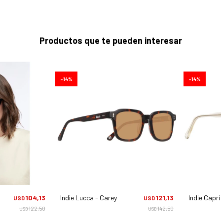
Productos que te pueden interesar
14
14
104,13
Indie Lucca - Carey
121,13
Indie Capr
USD
USD
122,50
142,50
USD
USD