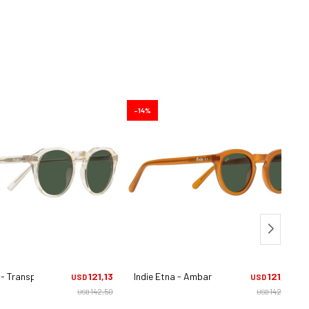
14
i - Transparente
121,13
Indie Etna - Ambar
121,13
USD
USD
142,50
142,50
USD
USD