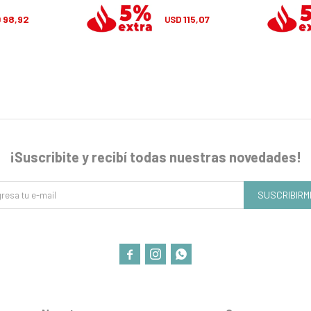
98,92
115,07
D
USD
¡Suscribite y recibí todas nuestras novedades!
SUSCRIBIRM


