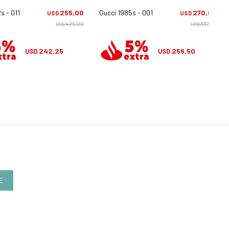
s - 011
255,00
Gucci 1985s - 001
270,00
USD
USD
425,00
337,50
USD
USD
242,25
256,50
USD
USD
E