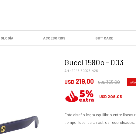
OLOGÍA
ACCESORIOS
GIFT CARD
Gucci 1580o - 003
2046.50073-426
219,00
USD
365,00
USD
208,05
USD
Este diseño logra equilibrio entre líneas
tiempo. Ideal para rostros redondeados.