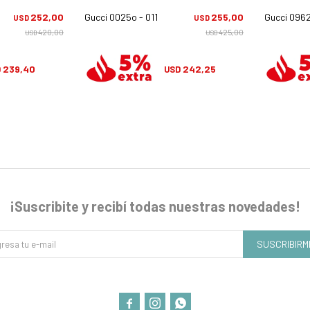
252,00
Gucci 0025o - 011
255,00
Gucci 0962
USD
USD
420,00
425,00
USD
USD
239,40
242,25
D
USD
¡Suscribite y recibí todas nuestras novedades!
SUSCRIBIRM


