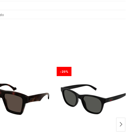
ado
20