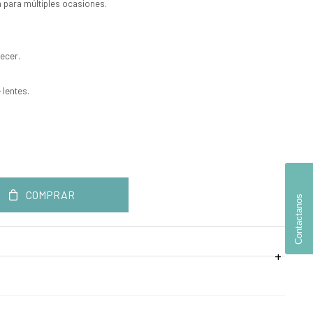
ta para múltiples ocasiones.
recer.
.
 lentes.
COMPRAR
Contactanos