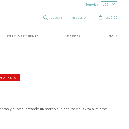
Moneda:
0,00
USD
ESTELA TE CUENTA
MARCAS
SALE
40
 rectas y curvas, creando un marco que estiliza y suaviza al mismo