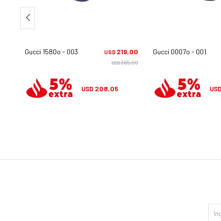
,00
Gucci 1580o - 003
219,00
Gucci 0007o - 001
USD
0,00
365,00
USD
208,05
USD
US