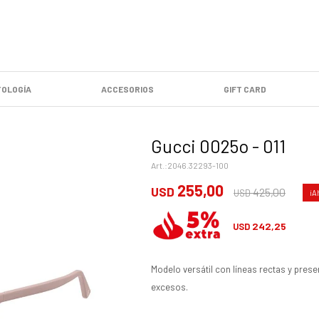
OLOGÍA
ACCESORIOS
GIFT CARD
Gucci 0025o - 011
2046.32293-100
255,00
USD
425,00
USD
242,25
USD
Modelo versátil con líneas rectas y prese
excesos.