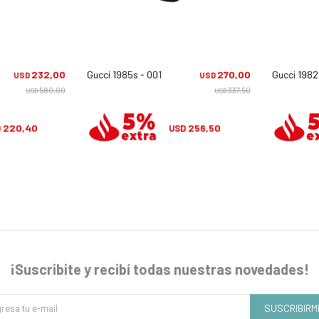
232,00
Gucci 1985s - 001
270,00
Gucci 1982
USD
USD
580,00
337,50
USD
USD
220,40
256,50
D
USD
¡Suscribite y recibí todas nuestras novedades!
SUSCRIBIRM