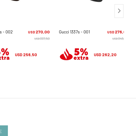
s - 002
270,00
Gucci 1337s - 001
276,00
USD
USD
337,50
345,00
USD
USD
256,50
262,20
USD
USD
E