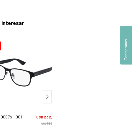
 interesar
Contactanos
40
 0007o - 001
232,00
Gucci 1588s - 003
252,0
USD
USD
580,00
420,
USD
USD