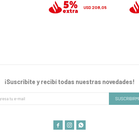
205,20
208,05
USD
USD
¡Suscribite y recibí todas nuestras novedades!
SUSCRIBIRM


