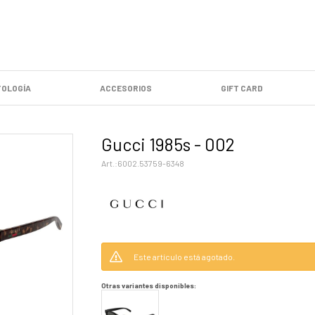
OLOGÍA
ACCESORIOS
GIFT CARD
Gucci 1985s - 002
6002.53759-6348
Este artículo está agotado.
Otras variantes disponibles: