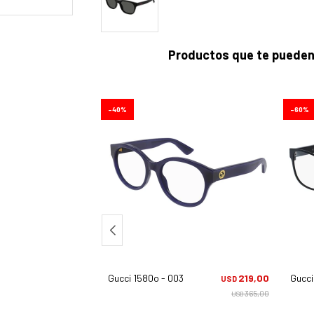
Productos que te pueden
40
60
216,00
Gucci 1580o - 003
219,00
Gucci
USD
USD
360,00
365,00
USD
USD