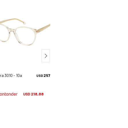
ra 3010 - 10a
257,50
Carrera Carduc 053 - 807
267,
USD
USD
218,88
227,38
USD
USD