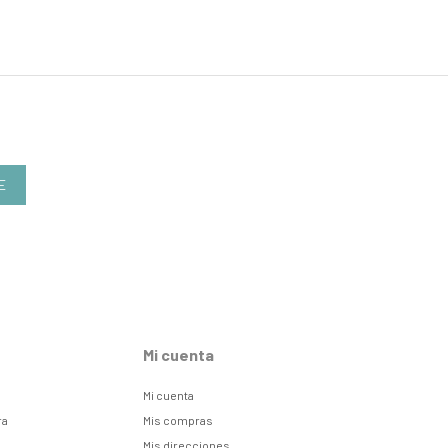
E
Mi cuenta
Mi cuenta
ra
Mis compras
Mis direcciones