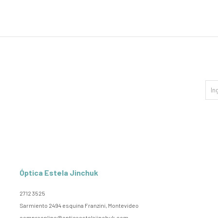
Óptica Estela Jinchuk
2712 3525
Sarmiento 2494 esquina Franzini, Montevideo
compraonline@opticaestelajinchuk.com