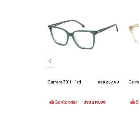
 07/s - 00386
250,00
Carrera 3011 - 1ed
257,50
Carre
USD
USD
312,50
USD
218,88
USD
237,50
USD