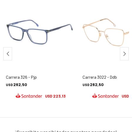
Carrera 326 - Pjp
Carrera 3022 - Ddb
262,50
262,50
USD
USD
223,13
2
USD
USD
¡Suscribite y recibí todas nuestras novedades!