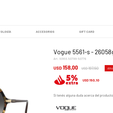
OLOGÍA
ACCESORIOS
GIFT CARD
Vogue 5561-s - 26058
10955.50799-50776
158,00
USD
197,50
USD
150,10
USD
Si tenés alguna duda acerca del producto