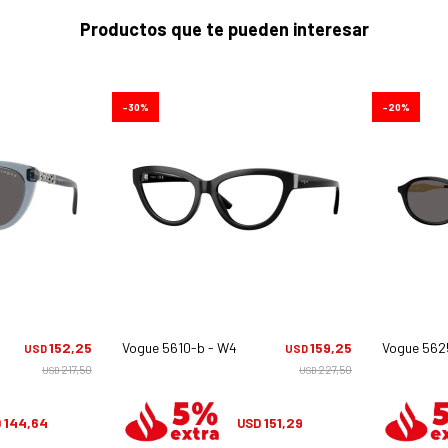
Productos que te pueden interesar
30
20
87
152,25
Vogue 5610-b - W44
159,25
Vogue 562
USD
USD
217,50
227,50
USD
USD
144,64
151,29
D
USD