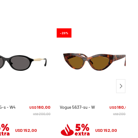
20
5-s - W44/87
160,00
Vogue 5637-su - W65683
160,00
USD
USD
200,00
200,00
USD
USD
152,00
152,00
USD
USD