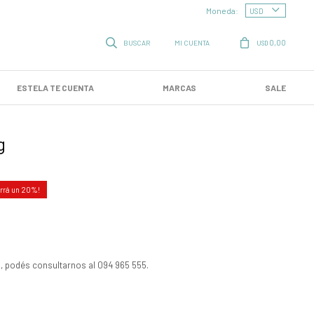
Moneda:
0,00
USD
ESTELA TE CUENTA
MARCAS
SALE
g
20
, podés consultarnos al 094 965 555.