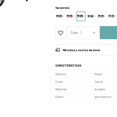
Variantes:
1
Métodos y costos de envío
CARACTERÍSTICAS
Género
Mujer
Color
Carey
Material
Acetato
Estilo
geometrico