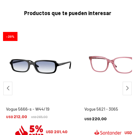
Productos que te pueden interesar
20
Vogue 5666-s - W44/19
Vogue 5621 - 3065
212,00
USD
265,00
USD
220,00
USD
201,40
USD
1
USD