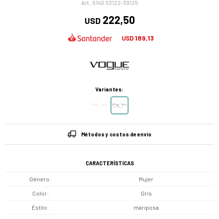
5140.53122-39125
222,50
USD
189,13
USD
Variantes:
Métodos y costos de envío
CARACTERÍSTICAS
Género
Mujer
Color
Gris
Estilo
mariposa