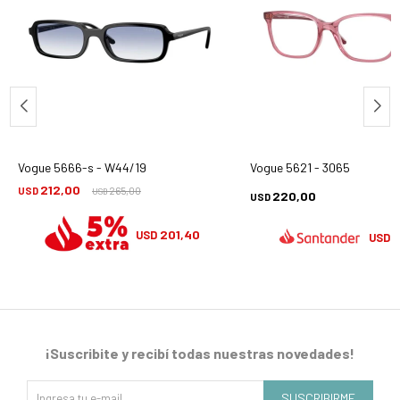
Vogue 5666-s - W44/19
Vogue 5621 - 3065
212,00
USD
265,00
USD
220,00
USD
201,40
USD
1
USD
¡Suscribite y recibí todas nuestras novedades!
SUSCRIBIRME