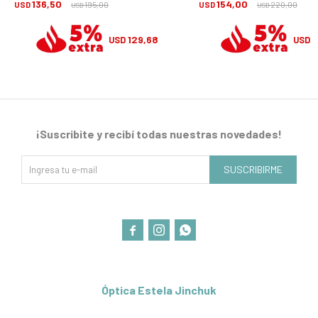
136,50
154,00
USD
195,00
USD
220,00
USD
USD
129,68
1
USD
USD
¡Suscribite y recibí todas nuestras novedades!
SUSCRIBIRME



Óptica Estela Jinchuk