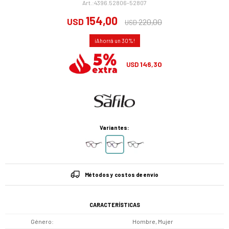
4396.52806-52807
154,00
USD
220,00
USD
30
146,30
USD
Variantes:
Métodos y costos de envío
CARACTERÍSTICAS
Género
Hombre, Mujer