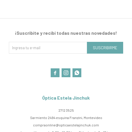
¡Suscribite y recibí todas nuestras novedades!
SUSCRIBIRME



Óptica Estela Jinchuk
2712 3525
Sarmiento 2494 esquina Franzini, Montevideo
compraonline@opticaestelajinchuk.com