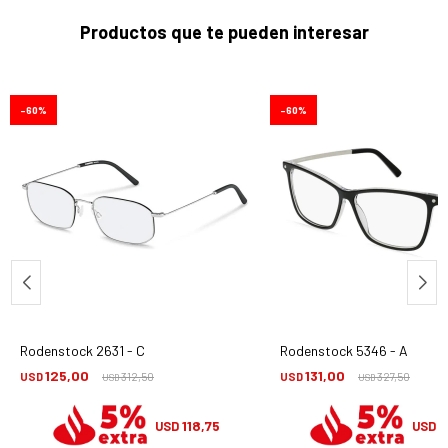
Productos que te pueden interesar
60
60
Rodenstock 2631 - C
Rodenstock 5346 - A
125,00
131,00
USD
312,50
USD
327,50
USD
USD
118,75
1
USD
USD