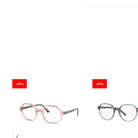
60
60