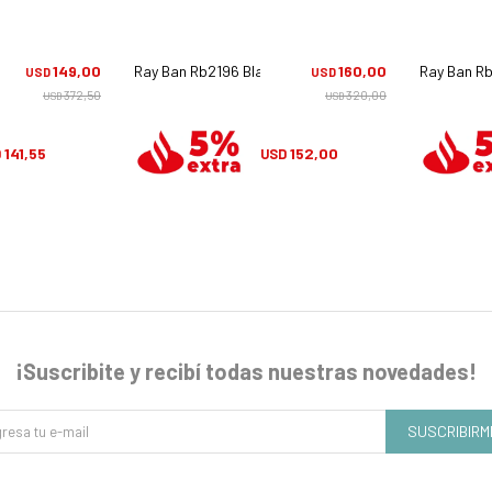
5
149,00
Ray Ban Rb2196 Blair - 901/31
160,00
Ray Ban Rb
USD
USD
372,50
320,00
USD
USD
141,55
152,00
D
USD
¡Suscribite y recibí todas nuestras novedades!
SUSCRIBIRM