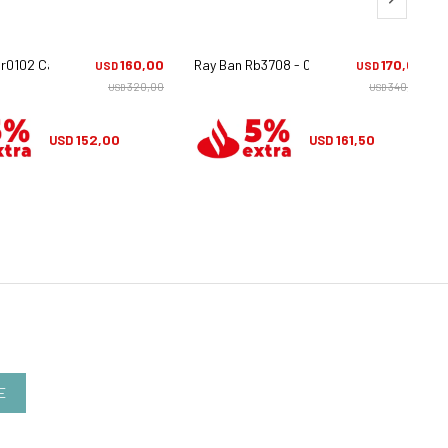
r0102 Caravan Reverse - 004/gr
160,00
Ray Ban Rb3708 - 001/31
170,00
USD
USD
320,00
340,00
USD
USD
152,00
161,50
USD
USD
E