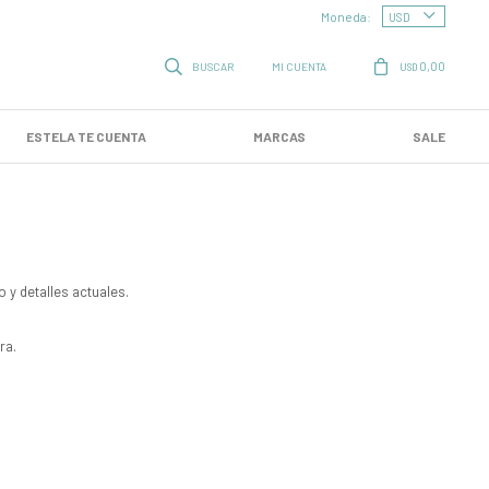
Moneda:
0,00
USD
ESTELA TE CUENTA
MARCAS
SALE
o y detalles actuales.
ra.