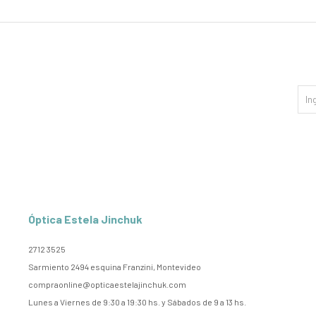
Óptica Estela Jinchuk
2712 3525
Sarmiento 2494 esquina Franzini, Montevideo
compraonline@opticaestelajinchuk.com
Lunes a Viernes de 9:30 a 19:30 hs. y Sábados de 9 a 13 hs.