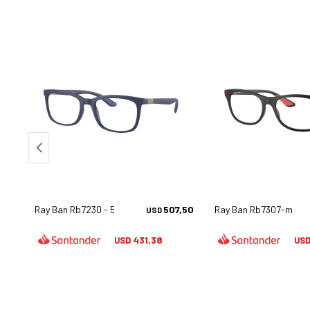
,50
Ray Ban Rb7230 - 5207
507,50
Ray Ban Rb7307-m - F
USD
431,38
USD
US