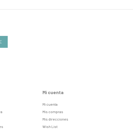
E
Mi cuenta
Mi cuenta
ra
Mis compras
Mis direcciones
es
Wish List