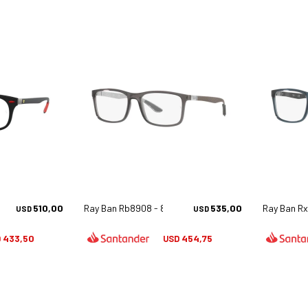
602
510,00
Ray Ban Rb8908 - 8061
535,00
Ray Ban Rx
USD
USD
433,50
454,75
D
USD