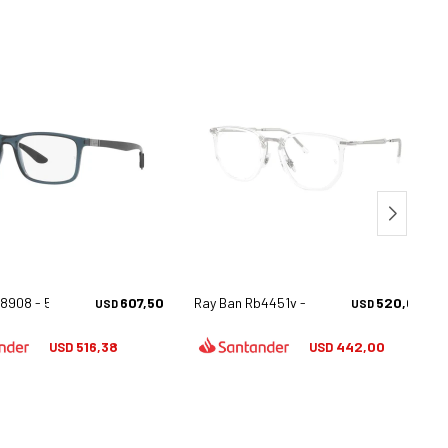
8908 - 5719
607,50
Ray Ban Rb4451v - 2001
520,00
USD
USD
516,38
442,00
USD
USD