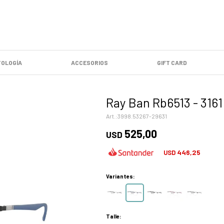
OLOGÍA
ACCESORIOS
GIFT CARD
Ray Ban Rb6513 - 3161
3998.53267-29631
525,00
USD
446,25
USD
Variantes:
Talle: