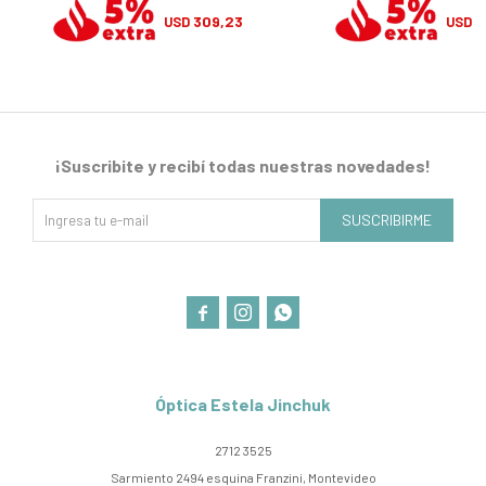
309,23
3
USD
USD
¡Suscribite y recibí todas nuestras novedades!
SUSCRIBIRME



Óptica Estela Jinchuk
2712 3525
Sarmiento 2494 esquina Franzini, Montevideo