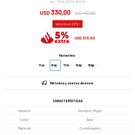
7156.53212-53215
330,00
USD
412,50
USD
20
313,50
USD
Variantes:
Métodos y costos de envío
CARACTERÍSTICAS
Género
Hombre, Mujer
Color
Azul
Material
Combinados