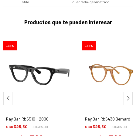
Estilo
cuadrado-geometrico
Productos que te pueden interesar
30
30
Ray Ban Rb5510 - 2000
Ray Ban Rb5430 Bernard - 
325,50
325,50
USD
465,00
USD
465,00
USD
USD