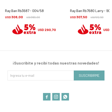
Ray Ban Rb3687 - 004/58
Ray Ban Rb7680 Larry - 90
306,00
307,50
USD
360,00
USD
512,50
USD
USD
290,70
2
USD
USD
¡Suscribite y recibí todas nuestras novedades!
SUSCRIBIRME


