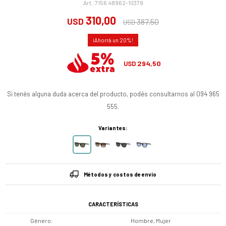
7156.48962-10379
310,00
USD
387,50
USD
20
294,50
USD
Si tenés alguna duda acerca del producto, podés consultarnos al 094 965
555.
Variantes:
Métodos y costos de envío
CARACTERÍSTICAS
Género
Hombre, Mujer