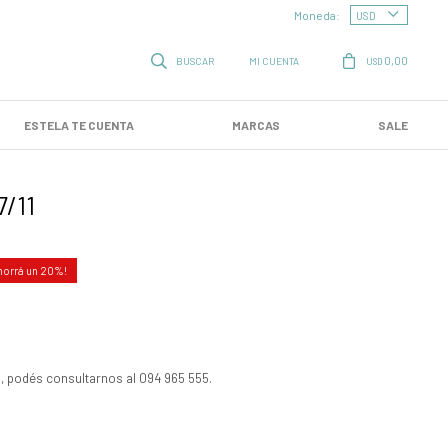
Moneda:
0,00
USD
ESTELA TE CUENTA
MARCAS
SALE
7/11
20
, podés consultarnos al 094 965 555.