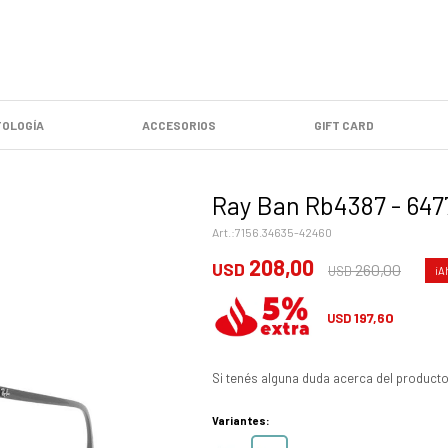
OLOGÍA
ACCESORIOS
GIFT CARD
Ray Ban Rb4387 - 647
7156.34635-42460
208,00
USD
260,00
USD
197,60
USD
Si tenés alguna duda acerca del producto
Variantes: