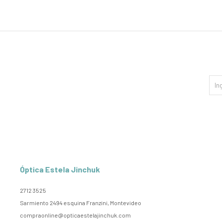
Óptica Estela Jinchuk
2712 3525
Sarmiento 2494 esquina Franzini, Montevideo
compraonline@opticaestelajinchuk.com