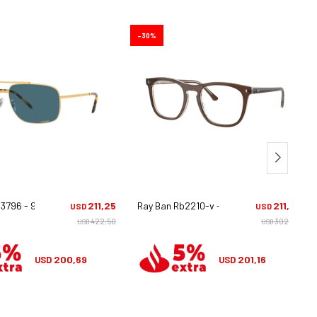
30
b3796 - 9196/s2
211,25
Ray Ban Rb2210-v - 8365
211,75
USD
USD
422,50
302,50
USD
USD
200,69
201,16
USD
USD