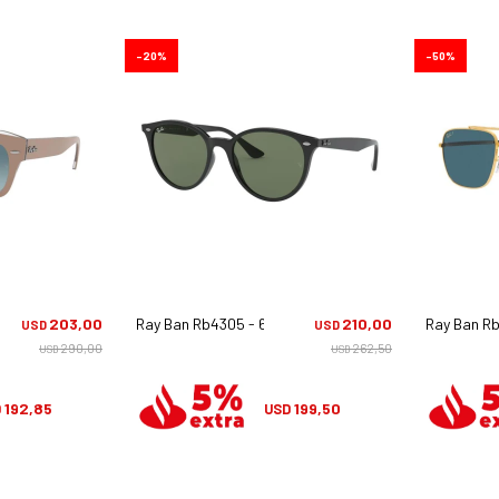
20
50
7/3m
203,00
Ray Ban Rb4305 - 601/71
210,00
Ray Ban R
USD
USD
290,00
262,50
USD
USD
192,85
199,50
D
USD