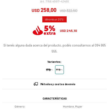
7156.45617-42460
258,00
USD
322,50
USD
20
245,10
USD
Si tenés alguna duda acerca del producto, podés consultarnos al 094 965
555.
Variantes:
Métodos y costos de envío
CARACTERÍSTICAS
Género
Hombre, Mujer