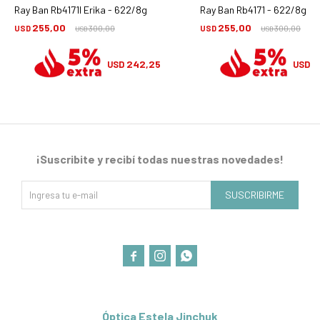
Ray Ban Rb4171l Erika - 622/8g
Ray Ban Rb4171 - 622/8g
255,00
255,00
USD
300,00
USD
300,00
USD
USD
242,25
2
USD
USD
¡Suscribite y recibí todas nuestras novedades!
SUSCRIBIRME



Óptica Estela Jinchuk