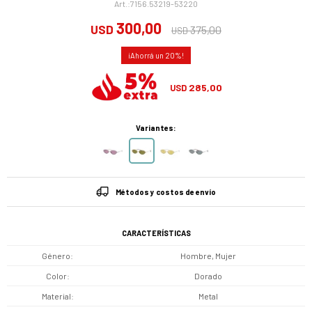
7156.53219-53220
300,00
USD
375,00
USD
20
285,00
USD
Variantes:
Métodos y costos de envío
CARACTERÍSTICAS
Género
Hombre, Mujer
Color
Dorado
Material
Metal