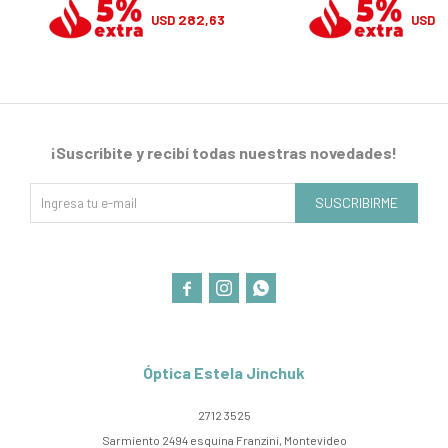
282,63
2
USD
USD
¡Suscribite y recibí todas nuestras novedades!
SUSCRIBIRME



Óptica Estela Jinchuk
2712 3525
Sarmiento 2494 esquina Franzini, Montevideo