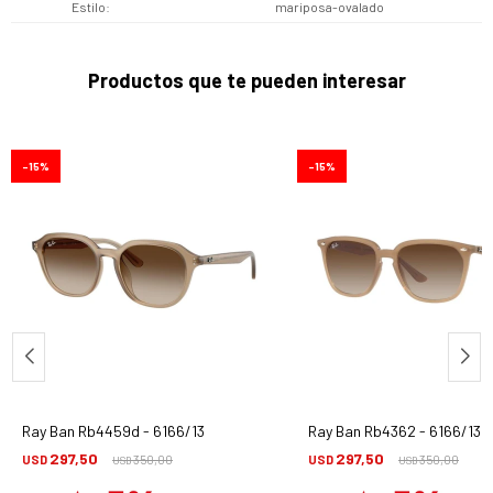
Estilo
mariposa-ovalado
Productos que te pueden interesar
15
15
Ray Ban Rb4459d - 6166/13
Ray Ban Rb4362 - 6166/13
297,50
297,50
USD
350,00
USD
350,00
USD
USD