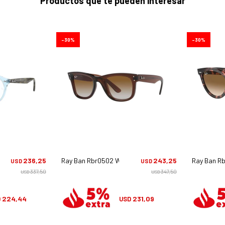
Productos que te pueden interesar
30
30
082
236,25
Ray Ban Rbr0502 Wayfarer Reverse - 6709/cb
243,25
Ray Ban Rb
USD
USD
337,50
347,50
USD
USD
224,44
231,09
D
USD