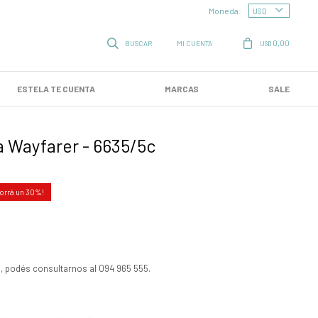
Moneda:
0,00
USD
ESTELA TE CUENTA
MARCAS
SALE
 Wayfarer - 6635/5c
30
, podés consultarnos al 094 965 555.