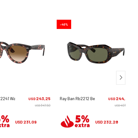
40
2241 Wayfarer Way - 1334/51
243,25
Ray Ban Rb2212 Beate - 902/58
244,50
USD
USD
347,50
407,50
USD
USD
231,09
232,28
USD
USD