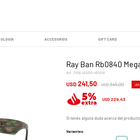
OLOGÍA
ACCESORIOS
GIFT CARD
Ray Ban Rb0840 Mega
7156.45550-45559
241,50
USD
345,00
USD
229,43
USD
Si tenés alguna duda acerca del producto
Variantes: