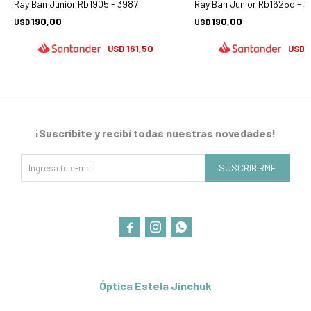
Ray Ban Junior Rb1905 - 3987
Ray Ban Junior Rb1625d - 
190,00
190,00
USD
USD
161,50
1
USD
USD
¡Suscribite y recibí todas nuestras novedades!
SUSCRIBIRME



Óptica Estela Jinchuk