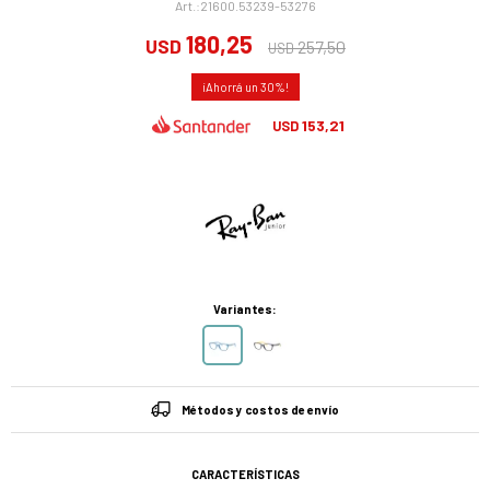
21600.53239-53276
180,25
USD
257,50
USD
30
153,21
USD
Variantes:
Métodos y costos de envío
CARACTERÍSTICAS