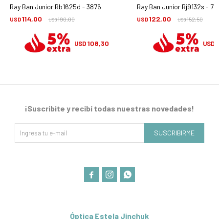
Ray Ban Junior Rb1625d - 3876
Ray Ban Junior Rj9132s - 71
114,00
122,00
USD
190,00
USD
152,50
USD
USD
108,30
1
USD
USD
¡Suscribite y recibí todas nuestras novedades!
SUSCRIBIRME



Óptica Estela Jinchuk