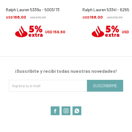
Ralph Lauren 5339u - 5003/73
Ralph Lauren 5334l - 62651
168,00
168,00
USD
210,00
USD
210,00
USD
USD
159,60
1
USD
USD
¡Suscribite y recibí todas nuestras novedades!
SUSCRIBIRME


