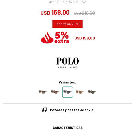
10146.51876-51962
168,00
USD
210,00
USD
20
159,60
USD
Variantes:
Métodos y costos de envío
CARACTERÍSTICAS