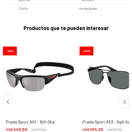
Estilo
rectangular
Productos que te pueden interesar
40
30
Prada Sport A01 - 1b0-05a
Prada Sport A53 - Dg0-5z1
442,50
474,25
USD
737,50
USD
677,50
USD
USD