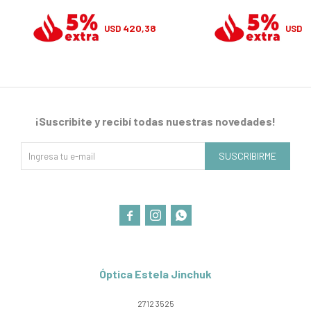
420,38
4
USD
USD
¡Suscribite y recibí todas nuestras novedades!
SUSCRIBIRME



Óptica Estela Jinchuk
2712 3525