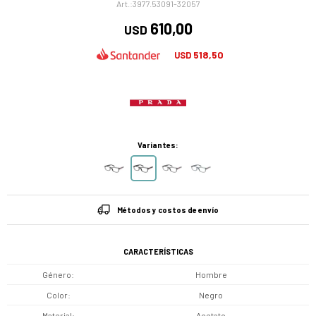
3977.53091-32057
610,00
USD
518,50
USD
Variantes:
Métodos y costos de envío
CARACTERÍSTICAS
Género
Hombre
Color
Negro
Material
Acetato